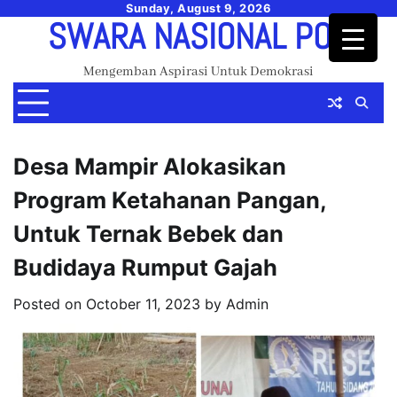
Skip
Sunday, August 9, 2026
SWARA NASIONAL POS
to
content
Mengemban Aspirasi Untuk Demokrasi
Desa Mampir Alokasikan
Program Ketahanan Pangan,
Untuk Ternak Bebek dan
Budidaya Rumput Gajah
Posted on
October 11, 2023
by
Admin