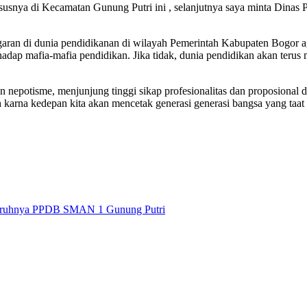
susnya di Kecamatan Gunung Putri ini , selanjutnya saya minta Dina
garan di dunia pendidikanan di wilayah Pemerintah Kabupaten Bogor a
erhadap mafia-mafia pendidikan. Jika tidak, dunia pendidikan akan ter
an nepotisme, menjunjung tinggi sikap profesionalitas dan proposional
h karna kedepan kita akan mencetak generasi generasi bangsa yang taat
sruhnya PPDB SMAN 1 Gunung Putri