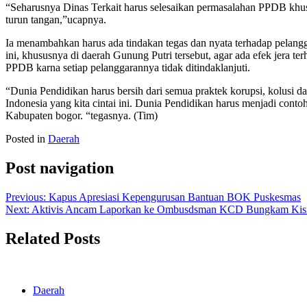
“Seharusnya Dinas Terkait harus selesaikan permasalahan PPDB khu
turun tangan,”ucapnya.
Ia menambahkan harus ada tindakan tegas dan nyata terhadap pelang
ini, khususnya di daerah Gunung Putri tersebut, agar ada efek jera t
PPDB karna setiap pelanggarannya tidak ditindaklanjuti.
“Dunia Pendidikan harus bersih dari semua praktek korupsi, kolusi d
Indonesia yang kita cintai ini. Dunia Pendidikan harus menjadi conto
Kabupaten bogor. “tegasnya. (Tim)
Posted in
Daerah
Post navigation
Previous:
Kapus Apresiasi Kepengurusan Bantuan BOK Puskesmas
Next:
Aktivis Ancam Laporkan ke Ombusdsman KCD Bungkam Ki
Related Posts
Daerah