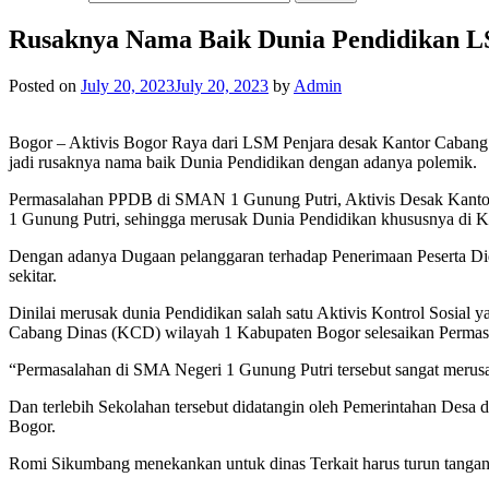
Rusaknya Nama Baik Dunia Pendidikan L
Posted on
July 20, 2023
July 20, 2023
by
Admin
Bogor – Aktivis Bogor Raya dari LSM Penjara desak Kantor Caban
jadi rusaknya nama baik Dunia Pendidikan dengan adanya polemik.
Permasalahan PPDB di SMAN 1 Gunung Putri, Aktivis Desak Kantor
1 Gunung Putri, sehingga merusak Dunia Pendidikan khususnya di 
Dengan adanya Dugaan pelanggaran terhadap Penerimaan Peserta Di
sekitar.
Dinilai merusak dunia Pendidikan salah satu Aktivis Kontrol Sosia
Cabang Dinas (KCD) wilayah 1 Kabupaten Bogor selesaikan Permasa
“Permasalahan di SMA Negeri 1 Gunung Putri tersebut sangat meru
Dan terlebih Sekolahan tersebut didatangin oleh Pemerintahan Desa 
Bogor.
Romi Sikumbang menekankan untuk dinas Terkait harus turun tangan