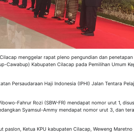
Cilacap menggelar rapat pleno pengundian dan penetapa
abup-Cawabup) Kabupaten Cilacap pada Pemilihan Umum Ke
tan Persaudaraan Haji Indonesia (IPHI) Jalan Tentara Pelaj
Wibowo-Fahrur Rozi (SBW-FR) mendapat nomor urut 1, disus
Sedangkan Syamsul-Ammy mendapat nomor urut 3, dan tera
rut paslon, Ketua KPU kabupaten Cilacap, Weweng Maretno