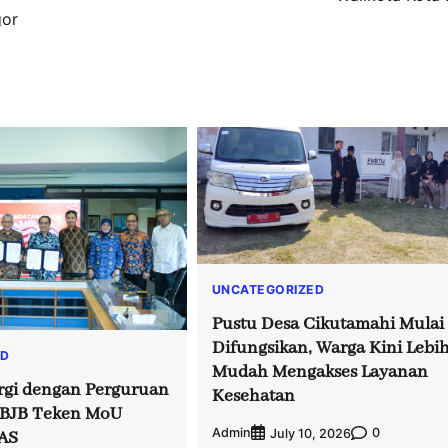
gor
UNCATEGORIZED
Pustu Desa Cikutamahi Mulai
Difungsikan, Warga Kini Lebi
ED
Mudah Mengakses Layanan
rgi dengan Perguruan
Kesehatan
k BJB Teken MoU
Admin
0
July 10, 2026
AS