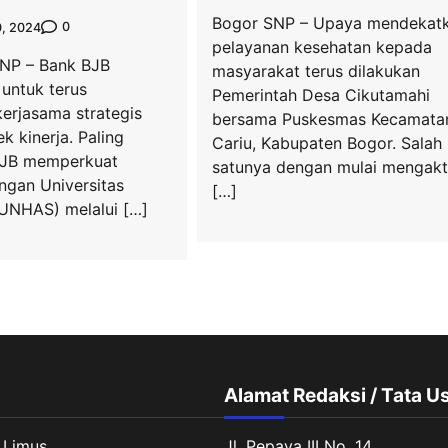
Bogor SNP – Upaya mendekat
0
0, 2024
pelayanan kesehatan kepada
P – Bank BJB
masyarakat terus dilakukan
untuk terus
Pemerintah Desa Cikutamahi
erjasama strategis
bersama Puskesmas Kecamata
 kinerja. Paling
Cariu, Kabupaten Bogor. Salah
BJB memperkuat
satunya dengan mulai mengakt
ngan Universitas
[…]
UNHAS) melalui […]
Alamat Redaksi / Tata U
 Limus
Jl. Pepaya III No. 14,