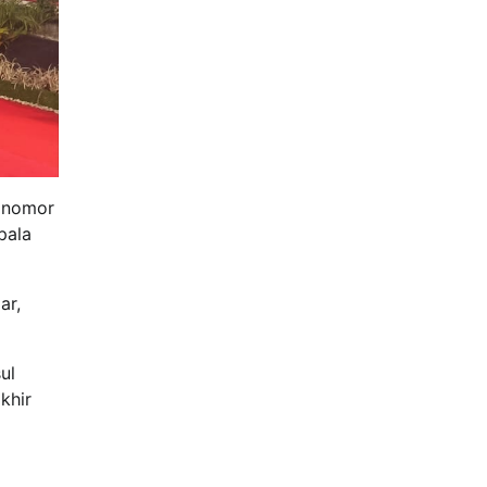
n nomor
pala
ar,
ul
khir