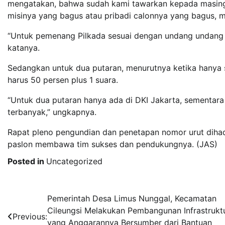
mengatakan, bahwa sudah kami tawarkan kepada masing 
misinya yang bagus atau pribadi calonnya yang bagus, 
“Untuk pemenang Pilkada sesuai dengan undang undang P
katanya.
Sedangkan untuk dua putaran, menurutnya ketika hanya 
harus 50 persen plus 1 suara.
“Untuk dua putaran hanya ada di DKI Jakarta, sementara
terbanyak,” ungkapnya.
Rapat pleno pengundian dan penetapan nomor urut dihadi
paslon membawa tim sukses dan pendukungnya. (JAS)
Posted in
Uncategorized
Post
Pemerintah Desa Limus Nunggal, Kecamatan
Cileungsi Melakukan Pembangunan Infrastrukt
navigation
Previous:
yang Anggarannya Bersumber dari Bantuan