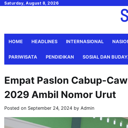
Skip
Saturday, August 8, 2026
S
to
content
HOME
HEADLINES
INTERNASIONAL
NASIO
PARIWISATA
PENDIDIKAN
SOSIAL DAN BUDA
Empat Paslon Cabup-Cawa
2029 Ambil Nomor Urut
Posted on
September 24, 2024
by
Admin