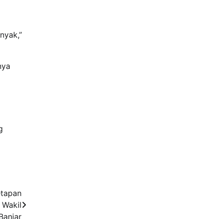
nyak,”
nya
g
etapan
 Wakil
Banjar