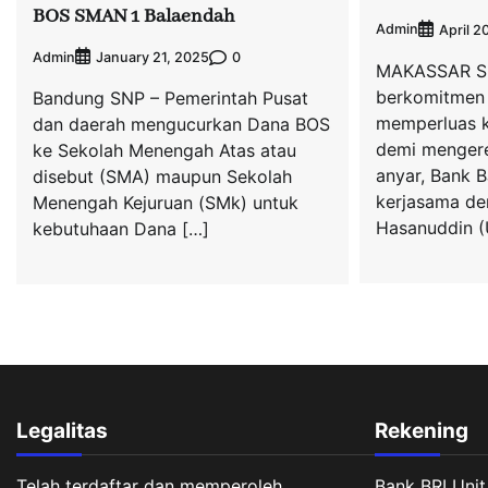
BOS SMAN 1 Balaendah
Admin
April 2
Admin
0
January 21, 2025
MAKASSAR SN
berkomitmen 
Bandung SNP – Pemerintah Pusat
memperluas k
dan daerah mengucurkan Dana BOS
demi mengerek
ke Sekolah Menengah Atas atau
anyar, Bank 
disebut (SMA) maupun Sekolah
kerjasama de
Menengah Kejuruan (SMk) untuk
Hasanuddin (
kebutuhaan Dana […]
Legalitas
Rekening
Telah terdaftar dan memperoleh
Bank BRI Unit