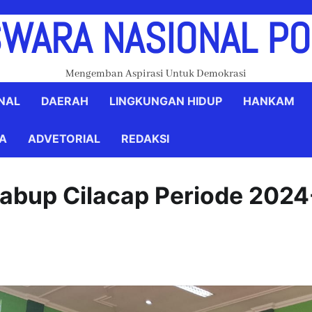
WARA NASIONAL P
Mengemban Aspirasi Untuk Demokrasi
NAL
DAERAH
LINGKUNGAN HIDUP
HANKAM
YA
ADVETORIAL
REDAKSI
bup Cilacap Periode 2024