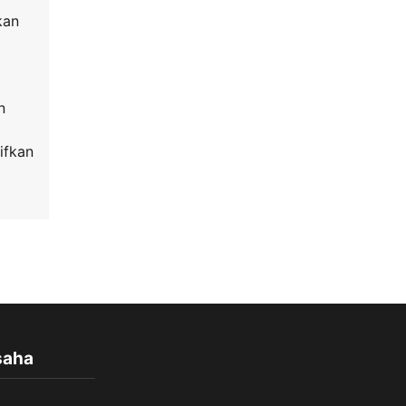
kan
n
ifkan
saha