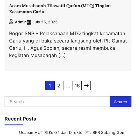
Acara Musabaqah Tilawatil Qur’an (MTQ) Tingkat
Kecamatan Cariu
July 25, 2025
Admin
Bogor SNP – Pelaksanaan MTQ tingkat kecamatan
Cariu yang di buka secara langsung oleh Plt Camat
Cariu, H. Agus Sopian, secara resmi membuka
kegiatan Musabaqah […]
Posts
1
2
…
16
pagination
Search
for:
Recent Posts
Ucapan HUT RI Ke-81 dari Direktur PT. BPR Subang Gemi