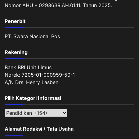
Nomor AHU – 0293639.AH.01.11. Tahun 2025.
Penerbit
PT. Swara Nasional Pos
Rekening
Bank BRI Unit Limus
Norek: 7205-01-000959-50-1
A/N Drs. Henry Lasben
Pilih Kategori Informasi
Pilih
Kategori
Informasi
Alamat Redaksi / Tata Usaha