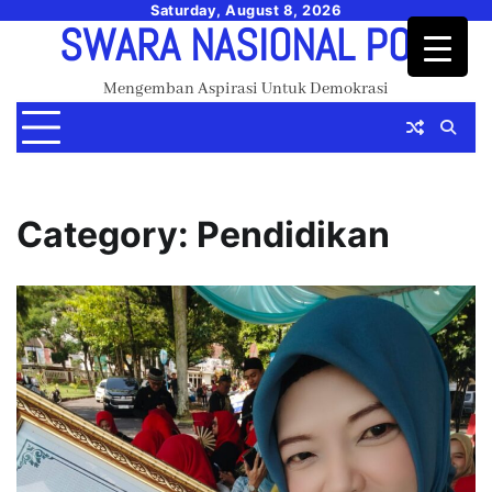
Skip
Saturday, August 8, 2026
SWARA NASIONAL POS
to
content
Mengemban Aspirasi Untuk Demokrasi
Category:
Pendidikan