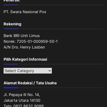
Penerbit
PT. Swara Nasional Pos
Rekening
Bank BRI Unit Limus
Norek: 7205-01-000959-50-1
A/N Drs. Henry Lasben
Pilih Kategori Informasi
Pilih
Kategori
Informasi
Alamat Redaksi / Tata Usaha
Jl. Pepaya III No. 14,
Jakarta Utara 14130
Telp: 0812 8632 9088