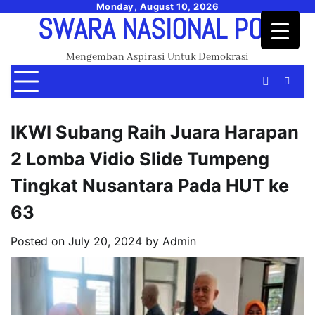
Skip
Monday, August 10, 2026
SWARA NASIONAL POS
to
content
Mengemban Aspirasi Untuk Demokrasi
IKWI Subang Raih Juara Harapan
2 Lomba Vidio Slide Tumpeng
Tingkat Nusantara Pada HUT ke
63
Posted on
July 20, 2024
by
Admin