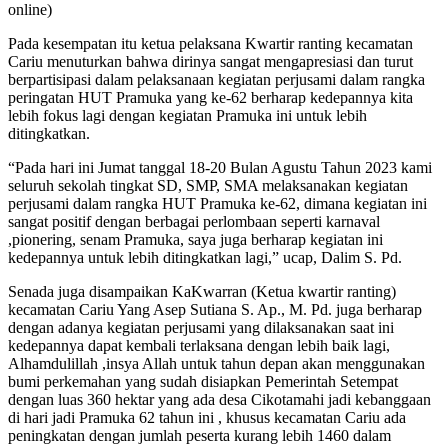
online)
Pada kesempatan itu ketua pelaksana Kwartir ranting kecamatan
Cariu menuturkan bahwa dirinya sangat mengapresiasi dan turut
berpartisipasi dalam pelaksanaan kegiatan perjusami dalam rangka
peringatan HUT Pramuka yang ke-62 berharap kedepannya kita
lebih fokus lagi dengan kegiatan Pramuka ini untuk lebih
ditingkatkan.
“Pada hari ini Jumat tanggal 18-20 Bulan Agustu Tahun 2023 kami
seluruh sekolah tingkat SD, SMP, SMA melaksanakan kegiatan
perjusami dalam rangka HUT Pramuka ke-62, dimana kegiatan ini
sangat positif dengan berbagai perlombaan seperti karnaval
,pionering, senam Pramuka, saya juga berharap kegiatan ini
kedepannya untuk lebih ditingkatkan lagi,” ucap, Dalim S. Pd.
Senada juga disampaikan KaKwarran (Ketua kwartir ranting)
kecamatan Cariu Yang Asep Sutiana S. Ap., M. Pd. juga berharap
dengan adanya kegiatan perjusami yang dilaksanakan saat ini
kedepannya dapat kembali terlaksana dengan lebih baik lagi,
Alhamdulillah ,insya Allah untuk tahun depan akan menggunakan
bumi perkemahan yang sudah disiapkan Pemerintah Setempat
dengan luas 360 hektar yang ada desa Cikotamahi jadi kebanggaan
di hari jadi Pramuka 62 tahun ini , khusus kecamatan Cariu ada
peningkatan dengan jumlah peserta kurang lebih 1460 dalam