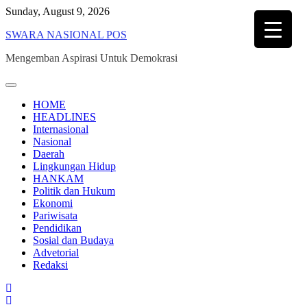
Skip
Sunday, August 9, 2026
to
SWARA NASIONAL POS
content
Mengemban Aspirasi Untuk Demokrasi
HOME
HEADLINES
Internasional
Nasional
Daerah
Lingkungan Hidup
HANKAM
Politik dan Hukum
Ekonomi
Pariwisata
Pendidikan
Sosial dan Budaya
Advetorial
Redaksi