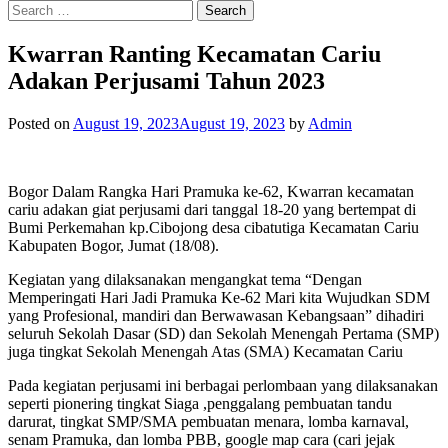
Search
for:
Kwarran Ranting Kecamatan Cariu
Adakan Perjusami Tahun 2023
Posted on
August 19, 2023
August 19, 2023
by
Admin
Bogor Dalam Rangka Hari Pramuka ke-62, Kwarran kecamatan
cariu adakan giat perjusami dari tanggal 18-20 yang bertempat di
Bumi Perkemahan kp.Cibojong desa cibatutiga Kecamatan Cariu
Kabupaten Bogor, Jumat (18/08).
Kegiatan yang dilaksanakan mengangkat tema “Dengan
Memperingati Hari Jadi Pramuka Ke-62 Mari kita Wujudkan SDM
yang Profesional, mandiri dan Berwawasan Kebangsaan” dihadiri
seluruh Sekolah Dasar (SD) dan Sekolah Menengah Pertama (SMP)
juga tingkat Sekolah Menengah Atas (SMA) Kecamatan Cariu
Pada kegiatan perjusami ini berbagai perlombaan yang dilaksanakan
seperti pionering tingkat Siaga ,penggalang pembuatan tandu
darurat, tingkat SMP/SMA pembuatan menara, lomba karnaval,
senam Pramuka, dan lomba PBB, google map cara (cari jejak