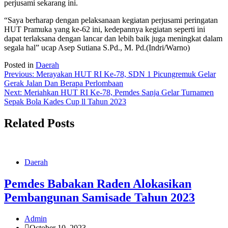
perjusami sekarang ini.
“Saya berharap dengan pelaksanaan kegiatan perjusami peringatan
HUT Pramuka yang ke-62 ini, kedepannya kegiatan seperti ini
dapat terlaksana dengan lancar dan lebih baik juga meningkat dalam
segala hal” ucap Asep Sutiana S.Pd., M. Pd.(Indri/Warno)
Posted in
Daerah
Post
Previous:
Merayakan HUT RI Ke-78, SDN 1 Picungremuk Gelar
Gerak Jalan Dan Berapa Perlombaan
navigation
Next:
Meriahkan HUT RI Ke-78, Pemdes Sanja Gelar Turnamen
Sepak Bola Kades Cup ll Tahun 2023
Related Posts
Daerah
Pemdes Babakan Raden Alokasikan
Pembangunan Samisade Tahun 2023
Admin
October 10, 2023