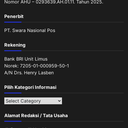
Nomor AHU – 0293639.AH.01.11. Tahun 2025.
Penerbit
PT. Swara Nasional Pos
Rekening
Bank BRI Unit Limus
Norek: 7205-01-000959-50-1
A/N Drs. Henry Lasben
Pilih Kategori Informasi
Pilih
Kategori
Informasi
Alamat Redaksi / Tata Usaha