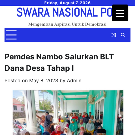
Skip
Friday, August 7, 2026
SWARA NASIONAL POS
to
content
Mengemban Aspirasi Untuk Demokrasi
Pemdes Nambo Salurkan BLT
Dana Desa Tahap l
Posted on
May 8, 2023
by
Admin