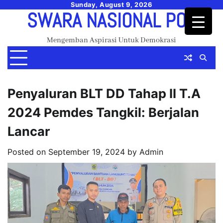
Skip
Sunday, August 9, 2026
SWARA NASIONAL POS
to
content
Mengemban Aspirasi Untuk Demokrasi
Penyaluran BLT DD Tahap II T.A
2024 Pemdes Tangkil: Berjalan
Lancar
Posted on
September 19, 2024
by
Admin