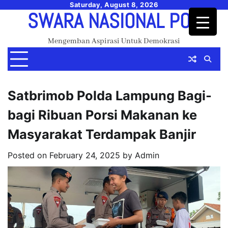
Skip
Saturday, August 8, 2026
SWARA NASIONAL POS
to
content
Mengemban Aspirasi Untuk Demokrasi
Satbrimob Polda Lampung Bagi-
bagi Ribuan Porsi Makanan ke
Masyarakat Terdampak Banjir
Posted on
February 24, 2025
by
Admin