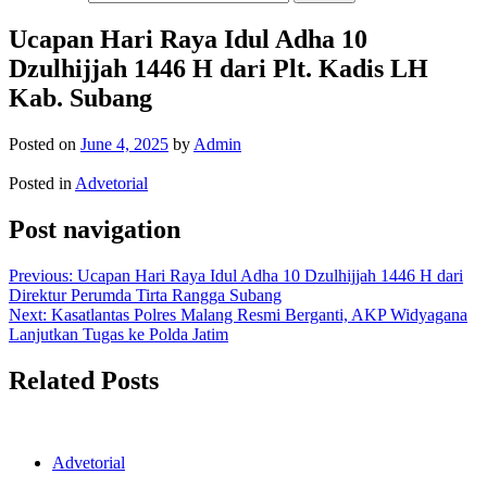
Ucapan Hari Raya Idul Adha 10
Dzulhijjah 1446 H dari Plt. Kadis LH
Kab. Subang
Posted on
June 4, 2025
by
Admin
Posted in
Advetorial
Post navigation
Previous:
Ucapan Hari Raya Idul Adha 10 Dzulhijjah 1446 H dari
Direktur Perumda Tirta Rangga Subang
Next:
Kasatlantas Polres Malang Resmi Berganti, AKP Widyagana
Lanjutkan Tugas ke Polda Jatim
Related Posts
Advetorial