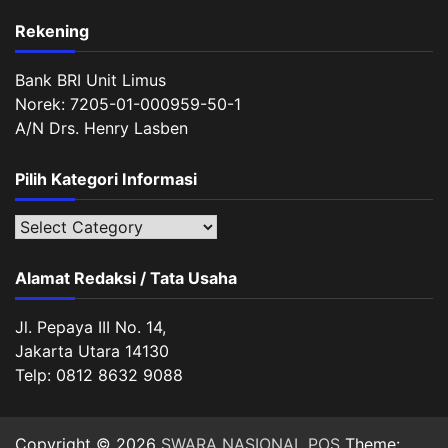
Rekening
Bank BRI Unit Limus
Norek: 7205-01-000959-50-1
A/N Drs. Henry Lasben
Pilih Kategori Informasi
Pilih
Kategori
Informasi
Alamat Redaksi / Tata Usaha
Jl. Pepaya III No. 14,
Jakarta Utara 14130
Telp: 0812 8632 9088
Copyright © 2026
SWARA NASIONAL POS
Theme: