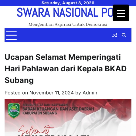
Skip
Saturday, August 8, 2026
SWARA NASIONAL POS
to
content
Mengemban Aspirasi Untuk Demokrasi
Ucapan Selamat Memperingati
Hari Pahlawan dari Kepala BKAD
Subang
Posted on
November 11, 2024
by
Admin