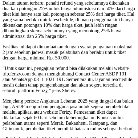
Dalam aturan terbaru, penalti refund yang sebelumnya dikenakan
dua kali potongan 25% untuk biaya administrasi dan 50% dari harga
tiket kini hanya satu kali potongan sebesar 25% dari harga tiket. Hal
yang sama berlaku untuk reschedule, di mana pengguna kini hanya
dikenakan potongan 10% dari harga tiket, jauh lebih ringan
dibandingkan skema sebelumnya yang memotong 25% biaya
administrasi dan 25% harga tiket.
Fasilitas ini dapat dimanfaatkan dengan syarat pengajuan maksimal
2 jam sebelum jadwal masuk pelabuhan dan berlaku untuk tiket
dengan harga minimal Rp. 50.000.
“Untuk saat ini, pengajuan refund bisa dilakukan melalui website
trip.ferizy.com dengan menghubungi Contact Center ASDP 191
atau WhatsApp 0811-1021-191. Sementara itu, layanan reschedule
masih dalam tahap pengembangan dan akan segera tersedia di
seluruh platform Ferizy,” jelas Shelvy.
Menjelang periode Angkutan Lebaran 2025 yang tinggal dua bulan
lagi, ASDP mengimbau pengguna jasa untuk segera membeli tiket
melalui aplikasi atau website Ferizy. Pemesanan tiket dapat
dilakukan sejak 60 hari sebelum keberangkatan. Khusus untuk
pelabuhan utama seperti Merak, Bakauheni, Ketapang, dan
Gilimanuk, pembelian tiket memiliki batasan radius sebagai berikut: