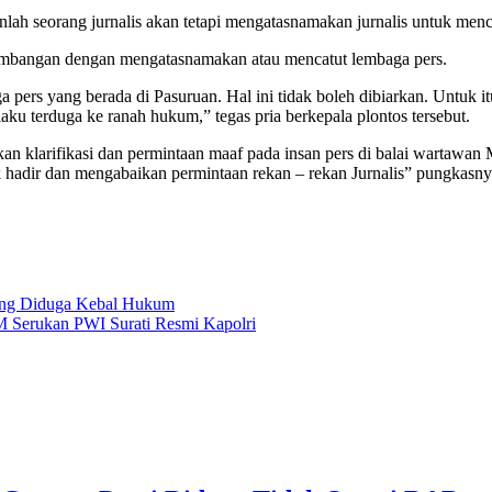
lah seorang jurnalis akan tetapi mengatasnamakan jurnalis untuk men
sumbangan dengan mengatasnamakan atau mencatut lembaga pers.
a pers yang berada di Pasuruan. Hal ini tidak boleh dibiarkan. Untuk
aku terduga ke ranah hukum,” tegas pria berkepala plontos tersebut.
n klarifikasi dan permintaan maaf pada insan pers di balai wartawan
k hadir dan mengabaikan permintaan rekan – rekan Jurnalis” pungkasny
ong Diduga Kebal Hukum
M Serukan PWI Surati Resmi Kapolri