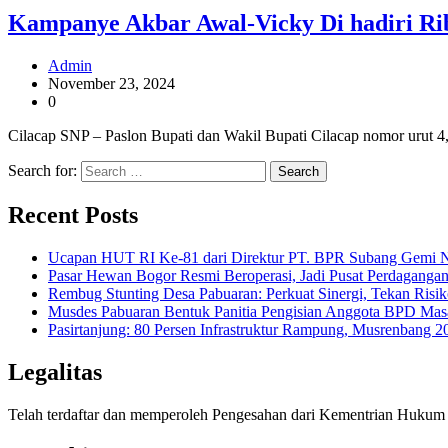
Kampanye Akbar Awal-Vicky Di hadiri R
Admin
November 23, 2024
0
Cilacap SNP – Paslon Bupati dan Wakil Bupati Cilacap nomor urut 4
Search for:
Recent Posts
Ucapan HUT RI Ke-81 dari Direktur PT. BPR Subang Gemi Na
Pasar Hewan Bogor Resmi Beroperasi, Jadi Pusat Perdagangan
Rembug Stunting Desa Pabuaran: Perkuat Sinergi, Tekan Risik
Musdes Pabuaran Bentuk Panitia Pengisian Anggota BPD Mas
Pasirtanjung: 80 Persen Infrastruktur Rampung, Musrenban
Legalitas
Telah terdaftar dan memperoleh Pengesahan dari Kementrian Huk