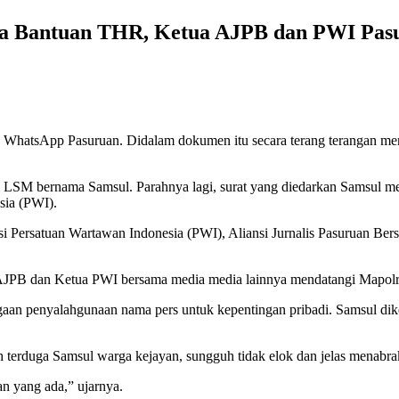
ta Bantuan THR, Ketua AJPB dan PWI Pas
p WhatsApp Pasuruan. Didalam dokumen itu secara terang terangan me
i LSM bernama Samsul. Parahnya lagi, surat yang diedarkan Samsul 
sia (PWI).
i Persatuan Wartawan Indonesia (PWI), Aliansi Jurnalis Pasuruan Bers
 AJPB dan Ketua PWI bersama media media lainnya mendatangi Mapolre
gaan penyalahgunaan nama pers untuk kepentingan pribadi. Samsul d
 terduga Samsul warga kejayan, sungguh tidak elok dan jelas menabr
n yang ada,” ujarnya.