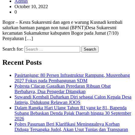
Admin
October 10, 2022
0
Bogor – Kesra Sukaresmi dan agen e warung Kusnadi kembali
salurkan bantuan pangan non tunai (BPNT)Desa Sukaresmi
kecamatan Sukamakmur kabupaten Bogor pada Jumat (7/10)
Penyaluran […]
Search for:
Recent Posts
Pasirtanjung: 80 Persen Infrastruktur Rampung, Musrenbang
2027 Fokus pada Pembangunan SDM
Polresta Cilacap Gagalkan Peredaran Ribuan Obat
Berbahaya, Dua Pengedar Ditangkap
Suwandi Kembali Daftarkan Diri sebagai Calon Kepala Desa
Jatireja, Didukung Relawan JOOS
Dalam Rangka Hari Ulang Tahun RI yang ke 81, Bapenda
Subang Bebaskan Denda Pajak Daerah hingga 30 September
2026
Polres Pasuruan Beri Klarifikasi Meninggalnya Korban
Diduga Tersangka Judol, Akan Usut Tuntas dan Transparan