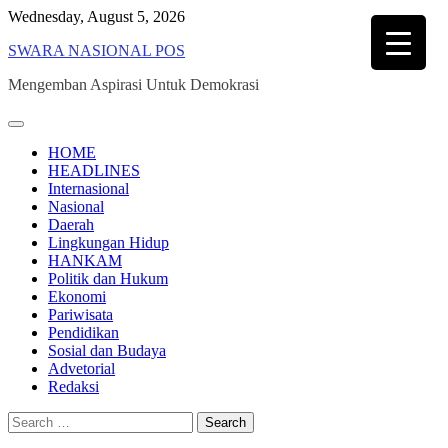
Skip
Wednesday, August 5, 2026
to
SWARA NASIONAL POS
content
Mengemban Aspirasi Untuk Demokrasi
HOME
HEADLINES
Internasional
Nasional
Daerah
Lingkungan Hidup
HANKAM
Politik dan Hukum
Ekonomi
Pariwisata
Pendidikan
Sosial dan Budaya
Advetorial
Redaksi
Search
for: