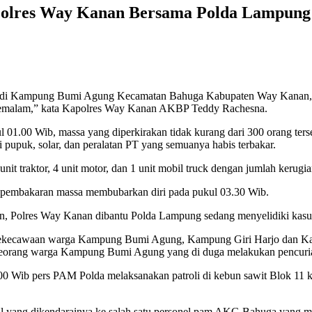
olres Way Kanan Bersama Polda Lampung
di Kampung Bumi Agung Kecamatan Bahuga Kabupaten Way Kanan, te
k semalam,” kata Kapolres Way Kanan AKBP Teddy Rachesna.
kul 01.00 Wib, massa yang diperkirakan tidak kurang dari 300 orang t
si pupuk, solar, dan peralatan PT yang semuanya habis terbakar.
traktor, 4 unit motor, dan 1 unit mobil truck dengan jumlah kerugian d
si pembakaran massa membubarkan diri pada pukul 03.30 Wib.
n, Polres Way Kanan dibantu Polda Lampung sedang menyelidiki kasus 
n kekecawaan warga Kampung Bumi Agung, Kampung Giri Harjo dan K
orang warga Kampung Bumi Agung yang di duga melakukan pencurian s
.00 Wib pers PAM Polda melaksanakan patroli di kebun sawit Blok 11 
l yang dikendarainya ke salah satu personel pam AKG Bahuga yang m