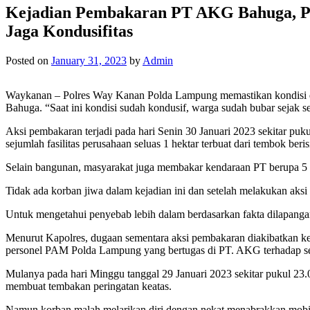
Kejadian Pembakaran PT AKG Bahuga, P
Jaga Kondusifitas
Posted on
January 31, 2023
by
Admin
Waykanan – Polres Way Kanan Polda Lampung memastikan kondisi 
Bahuga. “Saat ini kondisi sudah kondusif, warga sudah bubar seja
Aksi pembakaran terjadi pada hari Senin 30 Januari 2023 sekitar pu
sejumlah fasilitas perusahaan seluas 1 hektar terbuat dari tembok beri
Selain bangunan, masyarakat juga membakar kendaraan PT berupa 5 unit 
Tidak ada korban jiwa dalam kejadian ini dan setelah melakukan ak
Untuk mengetahui penyebab lebih dalam berdasarkan fakta dilapanga
Menurut Kapolres, dugaan sementara aksi pembakaran diakibatka
personel PAM Polda Lampung yang bertugas di PT. AKG terhadap se
Mulanya pada hari Minggu tanggal 29 Januari 2023 sekitar pukul 23
membuat tembakan peringatan keatas.
Namun korban malah melarikan diri dengan nekat menabrakkan mobi