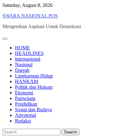
Skip
Saturday, August 8, 2026
to
SWARA NASIONAL POS
content
Mengemban Aspirasi Untuk Demokrasi
HOME
HEADLINES
Internasional
Nasional
Daerah
Lingkungan Hidup
HANKAM
Politik dan Hukum
Ekonomi
Pariwisata
Pendidikan
Sosial dan Budaya
Advetorial
Redaksi
Search
for: