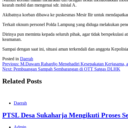
kearah mobil dan mengenai sdr. inisial A.
Akibatnya korban dibawa ke puskesmas Mesir Ilir untuk mendapatkan
Terkait oknum personel Polda Lampung yang diduga melakukan penem
Dirinya pun meminta kepada seluruh pihak, agar tidak berspekulasi at
keamanan.
Sampai dengan saat ini, situasi aman terkendali dan anggota Kepolisia
Posted in
Daerah
Post
Previous:
M.Dawam Rahardjo Menghadiri Kesepakatan Kerjasama, a
Next:
Pembuangan Sampah Sembarangan di OTT Satgas DLHK
navigation
Related Posts
Daerah
PTSL Desa Sukaharja Mengikuti Proses Se
Admin