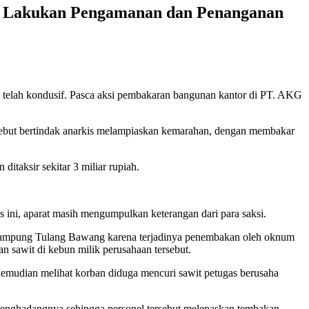
 Lakukan Pengamanan dan Penanganan
lah kondusif. Pasca aksi pembakaran bangunan kantor di PT. AKG
ersebut bertindak anarkis melampiaskan kemarahan, dengan membakar
itaksir sekitar 3 miliar rupiah.
ini, aparat masih mengumpulkan keterangan dari para saksi.
ampung Tulang Bawang karena terjadinya penembakan oleh oknum
awit di kebun milik perusahaan tersebut.
kemudian melihat korban diduga mencuri sawit petugas berusaha
enghadangnya sehingga personel tersebut melepaskan tembakan