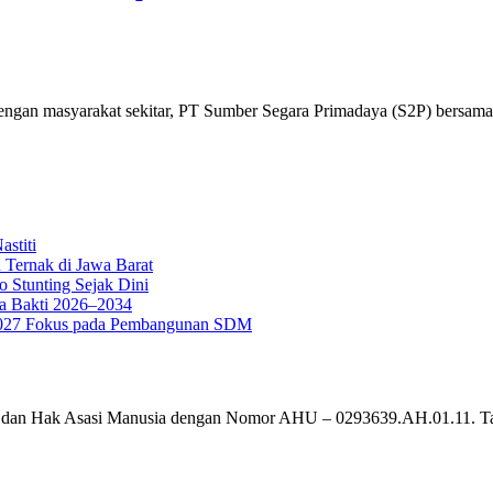
engan masyarakat sekitar, PT Sumber Segara Primadaya (S2P) bersam
stiti
 Ternak di Jawa Barat
o Stunting Sejak Dini
a Bakti 2026–2034
g 2027 Fokus pada Pembangunan SDM
um dan Hak Asasi Manusia dengan Nomor AHU – 0293639.AH.01.11. T