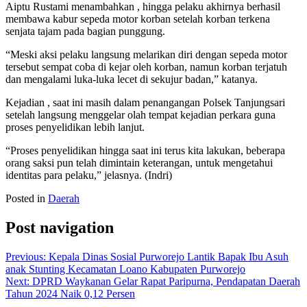
Aiptu Rustami menambahkan , hingga pelaku akhirnya berhasil
membawa kabur sepeda motor korban setelah korban terkena
senjata tajam pada bagian punggung.
“Meski aksi pelaku langsung melarikan diri dengan sepeda motor
tersebut sempat coba di kejar oleh korban, namun korban terjatuh
dan mengalami luka-luka lecet di sekujur badan,” katanya.
Kejadian , saat ini masih dalam penangangan Polsek Tanjungsari
setelah langsung menggelar olah tempat kejadian perkara guna
proses penyelidikan lebih lanjut.
“Proses penyelidikan hingga saat ini terus kita lakukan, beberapa
orang saksi pun telah dimintain keterangan, untuk mengetahui
identitas para pelaku,” jelasnya. (Indri)
Posted in
Daerah
Post navigation
Previous:
Kepala Dinas Sosial Purworejo Lantik Bapak Ibu Asuh
anak Stunting Kecamatan Loano Kabupaten Purworejo
Next:
DPRD Waykanan Gelar Rapat Paripurna, Pendapatan Daerah
Tahun 2024 Naik 0,12 Persen