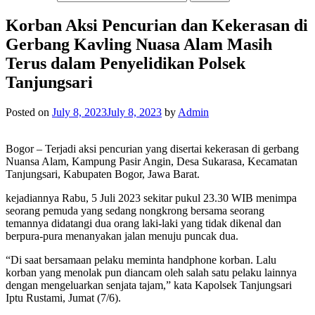
Korban Aksi Pencurian dan Kekerasan di
Gerbang Kavling Nuasa Alam Masih
Terus dalam Penyelidikan Polsek
Tanjungsari
Posted on
July 8, 2023
July 8, 2023
by
Admin
Bogor – Terjadi aksi pencurian yang disertai kekerasan di gerbang
Nuansa Alam, Kampung Pasir Angin, Desa Sukarasa, Kecamatan
Tanjungsari, Kabupaten Bogor, Jawa Barat.
kejadiannya Rabu, 5 Juli 2023 sekitar pukul 23.30 WIB menimpa
seorang pemuda yang sedang nongkrong bersama seorang
temannya didatangi dua orang laki-laki yang tidak dikenal dan
berpura-pura menanyakan jalan menuju puncak dua.
“Di saat bersamaan pelaku meminta handphone korban. Lalu
korban yang menolak pun diancam oleh salah satu pelaku lainnya
dengan mengeluarkan senjata tajam,” kata Kapolsek Tanjungsari
Iptu Rustami, Jumat (7/6).