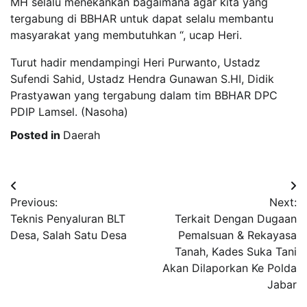
MH selalu menekankan bagaimana agar kita yang
tergabung di BBHAR untuk dapat selalu membantu
masyarakat yang membutuhkan “, ucap Heri.
Turut hadir mendampingi Heri Purwanto, Ustadz
Sufendi Sahid, Ustadz Hendra Gunawan S.HI, Didik
Prastyawan yang tergabung dalam tim BBHAR DPC
PDIP Lamsel. (Nasoha)
Posted in
Daerah
Post
Previous:
Next:
navigation
Teknis Penyaluran BLT
Terkait Dengan Dugaan
Desa, Salah Satu Desa
Pemalsuan & Rekayasa
Tanah, Kades Suka Tani
Akan Dilaporkan Ke Polda
Jabar