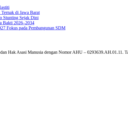
stiti
 Ternak di Jawa Barat
o Stunting Sejak Dini
a Bakti 2026–2034
g 2027 Fokus pada Pembangunan SDM
um dan Hak Asasi Manusia dengan Nomor AHU – 0293639.AH.01.11. T