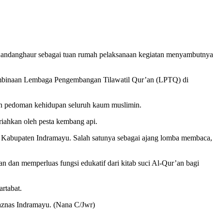
andanghaur sebagai tuan rumah pelaksanaan kegiatan menyambutnya
embinaan Lembaga Pengembangan Tilawatil Qur’an (LPTQ) di
an pedoman kehidupan seluruh kaum muslimin.
iahkan oleh pesta kembang api.
 Kabupaten Indramayu. Salah satunya sebagai ajang lomba membaca,
n dan memperluas fungsi edukatif dari kitab suci Al-Qur’an bagi
rtabat.
Baznas Indramayu. (Nana C/Jwr)