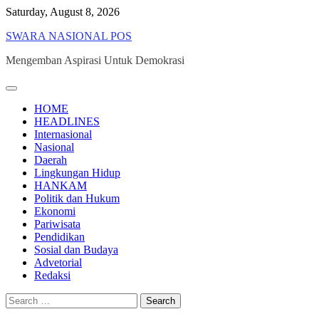
Skip
Saturday, August 8, 2026
to
SWARA NASIONAL POS
content
Mengemban Aspirasi Untuk Demokrasi
HOME
HEADLINES
Internasional
Nasional
Daerah
Lingkungan Hidup
HANKAM
Politik dan Hukum
Ekonomi
Pariwisata
Pendidikan
Sosial dan Budaya
Advetorial
Redaksi
Search
for: