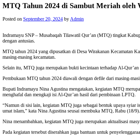
MTQ Tahun 2024 di Sambut Meriah oleh
Posted on
September 20, 2024
by
Admin
Indramayu SNP – Musabaqah Tilawatil Qur’an (MTQ) tingkat Kabup
dengan antusias.
MTQ tahun 2024 yang dipusatkan di Desa Wirakanan Kecamatan Kan
masing-masing kecamatan.
Selain itu, MTQ juga merupakan bukti kecintaan terhadap Al-Qur’a
Pembukaan MTQ tahun 2024 diawali dengan defile dari masing-masin
Bupati Indramayu Nina Agustina mengatakan, kegiatan MTQ merupak
menghafal dan mengkaji isi Al-Qur’an hasil dari pembinaan LPTQ.
“Namun di sisi lain, kegiatan MTQ juga sebagai bentuk upaya syiar i
umat islam,” kata Nina Agustina seusai membuka MTQ, Rabu (18/9).
Nina menambahkan, kegiatan MTQ juga merupakan aktualisasi masyara
Pada kegiatan tersebut diserahkan juga bantuan untuk penyelenggar