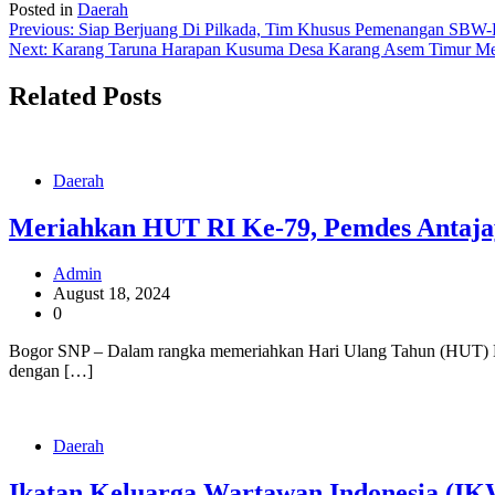
Posted in
Daerah
Post
Previous:
Siap Berjuang Di Pilkada, Tim Khusus Pemenangan SBW
Next:
Karang Taruna Harapan Kusuma Desa Karang Asem Timur Men
navigation
Related Posts
Daerah
Meriahkan HUT RI Ke-79, Pemdes Antaj
Admin
August 18, 2024
0
Bogor SNP – Dalam rangka memeriahkan Hari Ulang Tahun (HUT) Ke
dengan […]
Daerah
Ikatan Keluarga Wartawan Indonesia (IK