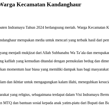
 Warga Kecamatan Kandanghaur
aten Indramayu Tahun 2024 berlangsung meriah. Warga Kecamatan K
danghaur merupakan media untuk mencari yang terbaik hasil dari p
n yang menjadi mukjizat dari Allah Subhanahu Wa Ta’ala dan merupak
g kafilah yang kemudian ditandai dengan pemukulan bedug dan dimer
an momentum luar biasa yang memiliki dampak luas bagi masyarakat
slam dan ikhtiar untuk mengagungkan kalam illahi, meneguhkan kesucia
kat yang religius, sebagaimana terdapat dalam Visi Indramayu Berma
aan MTQ dan bantuan sosial kepada anak yatim-piatu dari Bupati dan 