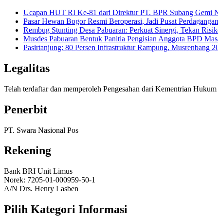
Ucapan HUT RI Ke-81 dari Direktur PT. BPR Subang Gemi Na
Pasar Hewan Bogor Resmi Beroperasi, Jadi Pusat Perdagangan
Rembug Stunting Desa Pabuaran: Perkuat Sinergi, Tekan Risik
Musdes Pabuaran Bentuk Panitia Pengisian Anggota BPD Mas
Pasirtanjung: 80 Persen Infrastruktur Rampung, Musrenban
Legalitas
Telah terdaftar dan memperoleh Pengesahan dari Kementrian Huk
Penerbit
PT. Swara Nasional Pos
Rekening
Bank BRI Unit Limus
Norek: 7205-01-000959-50-1
A/N Drs. Henry Lasben
Pilih Kategori Informasi