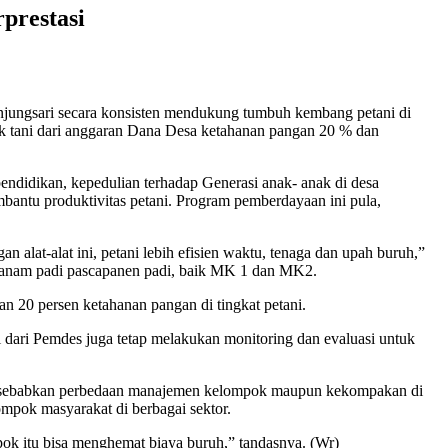
prestasi
njungsari secara konsisten mendukung tumbuh kembang petani di
k tani dari anggaran Dana Desa ketahanan pangan 20 % dan
didikan, kepedulian terhadap Generasi anak- anak di desa
antu produktivitas petani. Program pemberdayaan ini pula,
n alat-alat ini, petani lebih efisien waktu, tenaga dan upah buruh,”
enanam padi pascapanen padi, baik MK 1 dan MK2.
n 20 persen ketahanan pangan di tingkat petani.
 dari Pemdes juga tetap melakukan monitoring dan evaluasi untuk
ni disebabkan perbedaan manajemen kelompok maupun kekompakan di
mpok masyarakat di berbagai sektor.
pok itu bisa menghemat biaya buruh,” tandasnya. (Wr)