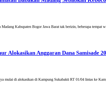
ecamatan Babakan Madang Sebabkan Keboc
Madang Kabupaten Bogor Jawa Barat tak berizin, beberapa tempat wi
r Alokasikan Anggaran Dana Samisade 2
aya mulai di alokasikan di Kampung Sukabakti RT 01/04 lintas ke Ka