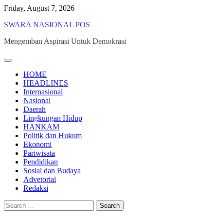
Skip
Friday, August 7, 2026
to
SWARA NASIONAL POS
content
Mengemban Aspirasi Untuk Demokrasi
HOME
HEADLINES
Internasional
Nasional
Daerah
Lingkungan Hidup
HANKAM
Politik dan Hukum
Ekonomi
Pariwisata
Pendidikan
Sosial dan Budaya
Advetorial
Redaksi
Search
for: