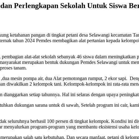
 dan Perlengkapan Sekolah Untuk Siswa Ber
ng ketahanan pangan di tingkat petani desa Selawangi kecamatan Ta
 ternak tahun 2024 Pemdes membagikan alat pertanian kepada kelompo
embagian alat-alat sekolah sebanyak 46 siswa dalam meningkatkan pen
ok masyarakat merupakan bentuk dukungan Pemdes Selawangi untuk memb
proses tanam.
or ,dua mesin pompa air, dua Alat pemotongan rumput, 2 ekor sapi. Denga
uan diwakilkan 2 kelompok tani. Kelompok-kelompok ini rata-rata m
dianggarkan setiap tahunnya. Hal ini selaras dengan upaya peningkata
hkan dukungan sarana untuk di sawah, Setelah program ini cair, kami
idak seluruhnya berhasil 100 persen di tingkat kelompok. Kondisi i
iar menyalurkan program-program yang membantu eksistensi usaha kelo
i merupakan salah satu kebutuhan. Dan secara manfaat, petani di kelom