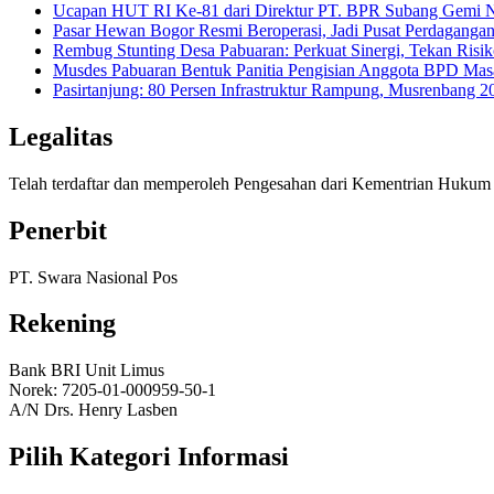
Ucapan HUT RI Ke-81 dari Direktur PT. BPR Subang Gemi Na
Pasar Hewan Bogor Resmi Beroperasi, Jadi Pusat Perdagangan
Rembug Stunting Desa Pabuaran: Perkuat Sinergi, Tekan Risik
Musdes Pabuaran Bentuk Panitia Pengisian Anggota BPD Mas
Pasirtanjung: 80 Persen Infrastruktur Rampung, Musrenban
Legalitas
Telah terdaftar dan memperoleh Pengesahan dari Kementrian Huk
Penerbit
PT. Swara Nasional Pos
Rekening
Bank BRI Unit Limus
Norek: 7205-01-000959-50-1
A/N Drs. Henry Lasben
Pilih Kategori Informasi