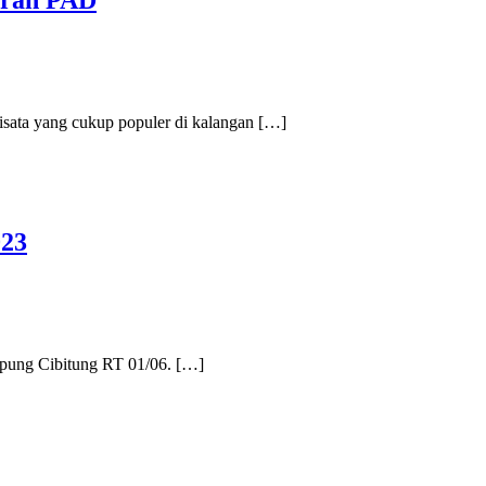
oran PAD
sata yang cukup populer di kalangan […]
023
mpung Cibitung RT 01/06. […]