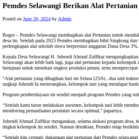
Pemdes Selawangi Berikan Alat Pertanian
Posted on
June 26, 2024
by
Admin
Bogor – Pemdes Selawangi membagikan alat Pertanian untuk menduku
desa itu. Setelah pada 2023 Pemdes membagikan bibit Singkong dan
perlengkapan alat sekolah siswa berprestasi anggaran Dana Desa 3%.
Kepala Desa Selawangi H. Juhendi Ahmad Zulfikar mengungkapkan, p
Selawangi akan lebih baik lagi, juga alat pertanian kepada kelomp
bertujuan untuk menekan ongkos produksi petani, serta mempercepat 
“Alat pertanian yang dibagikan hari ini Selasa (25/6) , dua unit trakt
ungkap Juhendi Ia menerangkan, kelompok tani yang mendapat bant
Program pemberdayaan ini sendiri menjadi program Pemdes yang rutin 
“Setelah kami turun melakukan asesmen, kelompok tani lebih membutu
mendorong pemanfaatan peralatan secara optimal,” paparnya.
Juhendi Ahmad Zulfikar mengatakan, selama alokasi program desa, t
tingkat kelompok itu sendiri. Namun demikian, Pemdes tetap berikht
“Setelah kita cermati, dukungan alat pertanian dari Pemdes selawang