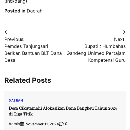
(ind/dang)
Posted in
Daerah
Post
Previous:
Next:
navigation
Pemdes Tanjungsari
Bupati : Humbahas
Berikan Bantuan BLT Dana
Gandeng Unimed Pertajam
Desa
Kompetensi Guru
Related Posts
DAERAH
Desa Cikutamahi Alokasikan Dana Bangkeu Tahun 2024
di Tiga Titik
Admin
0
November 11, 2024