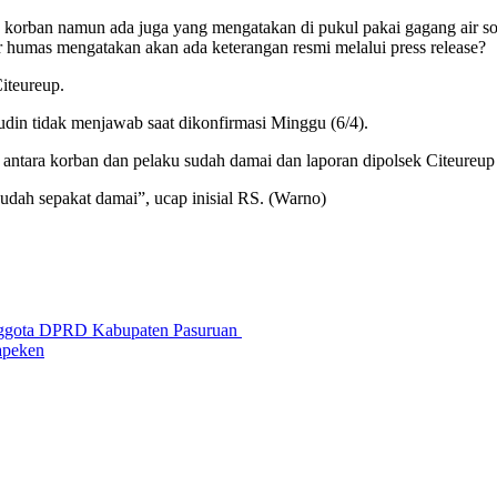
korban namun ada juga yang mengatakan di pukul pakai gagang air sof
humas mengatakan akan ada keterangan resmi melalui press release?
iteureup.
din tidak menjawab saat dikonfirmasi Minggu (6/4).
 antara korban dan pelaku sudah damai dan laporan dipolsek Citeureup
udah sepakat damai”, ucap inisial RS. (Warno)
 Anggota DPRD Kabupaten Pasuruan
apeken