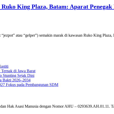
di Ruko King Plaza, Batam: Aparat Penega
but “jezpot” atau “gelper”) semakin marak di kawasan Ruko King Plaza
stiti
 Ternak di Jawa Barat
o Stunting Sejak Dini
a Bakti 2026–2034
g 2027 Fokus pada Pembangunan SDM
um dan Hak Asasi Manusia dengan Nomor AHU – 0293639.AH.01.11. T