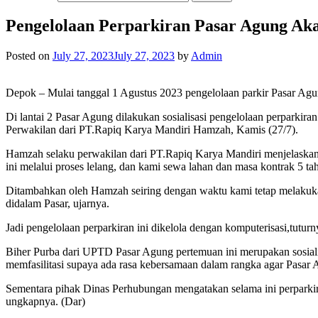
Pengelolaan Perparkiran Pasar Agung Aka
Posted on
July 27, 2023
July 27, 2023
by
Admin
Depok – Mulai tanggal 1 Agustus 2023 pengelolaan parkir Pasar Agu
Di lantai 2 Pasar Agung dilakukan sosialisasi pengelolaan perpar
Perwakilan dari PT.Rapiq Karya Mandiri Hamzah, Kamis (27/7).
Hamzah selaku perwakilan dari PT.Rapiq Karya Mandiri menjelaskan
ini melalui proses lelang, dan kami sewa lahan dan masa kontrak 5 t
Ditambahkan oleh Hamzah seiring dengan waktu kami tetap melakukan
didalam Pasar, ujarnya.
Jadi pengelolaan perparkiran ini dikelola dengan komputerisasi,tuturn
Biher Purba dari UPTD Pasar Agung pertemuan ini merupakan sosialisa
memfasilitasi supaya ada rasa kebersamaan dalam rangka agar Pasar
Sementara pihak Dinas Perhubungan mengatakan selama ini perparkira
ungkapnya. (Dar)