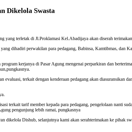
n Dikelola Swasta
ng yang terletak di Jl.Proklamasi Kel.Abadijaya akan diserah terima
kiran yang dihadiri perwakilan para pedagang, Babinsa, Kamtibmas, 
 program kerjanya di Pasar Agung mengenai perparkiran dan berterim
ahun,pungkasnya.
 evaluasi, terkait dengan kenderaan pedagang akan diasuransikan dan
ya.
si terkait tarif member kepada para pedagang, pengelolaan nanti suda
 Agung pengunjung lebih ramai, pungkasnya
n dikelola Dishub, selanjutnya kami akan serahterimakan ke pihak swa