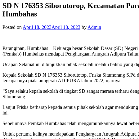
SD N 176353 Siborutorop, Kecamatan Pa
Humbahas
Posted on
April 18, 2023
April 18, 2023
by
Admin
Paranginan, Humbahas – Keluarga besar Sekolah Dasar (SD) Negeri
(Pemkab) Humbahas mendapat Penghargaan Anugrah Adipura Tahun
Ucapan Selamat ini ditunjukkan pihak sekolah melalui baliho yang d
Kepala Sekolah SD N 176353 Siborutotop, Friska Situmorang S.Pd de
tercapaianya piala anugerah ADIPURA tahun 2022, ujarnya.
“Saya selaku kepala sekolah di tingkat SD sangat merasa terharu de
Situmorang.
Lanjut Friska berharap kepada semua pihak sekolah agar mendukun
ini.
Sebelumnya Pemkab Humbahas telah mengumumkannya lewat beberapa
Untuk pertama kalinya mendapatkan Penghargaan Anugrah Adipura 2