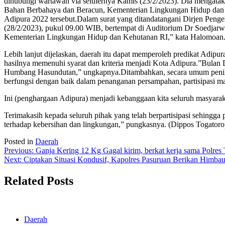
dihubungi wartawan via selulernya Kamis (23/2/2023). Dia mengata
Bahan Berbahaya dan Beracun, Kementerian Lingkungan Hidup dan
Adipura 2022 tersebut.Dalam surat yang ditandatangani Dirjen Pen
(28/2/2023), pukul 09.00 WIB, bertempat di Auditorium Dr Soedjarw
Kementerian Lingkungan Hidup dan Kehutanan RI,” kata Halomoan
Lebih lanjut dijelaskan, daerah itu dapat memperoleh predikat Adi
hasilnya memenuhi syarat dan kriteria menjadi Kota Adipura.”Bulan
Humbang Hasundutan,” ungkapnya.Ditambahkan, secara umum penilaia
berfungsi dengan baik dalam penanganan persampahan, partisipasi ma
Ini (penghargaan Adipura) menjadi kebanggaan kita seluruh masya
Terimakasih kepada seluruh pihak yang telah berpartisipasi sehingga 
terhadap kebersihan dan lingkungan,” pungkasnya. (Dippos Togatoro
Posted in
Daerah
Post
Previous:
Ganja Kering 12 Kg Gagal kirim, berkat kerja sama Polres
Next:
Ciptakan Situasi Kondusif, Kapolres Pasuruan Berikan Himb
navigation
Related Posts
Daerah