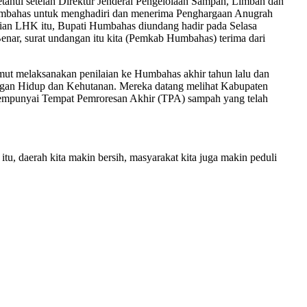
tahui setelah Direktur Jenderal Pengelolaan Sampah, Limbah dan
mbahas untuk menghadiri dan menerima Penghargaan Anugrah
ian LHK itu, Bupati Humbahas diundang hadir pada Selasa
nar, surat undangan itu kita (Pemkab Humbahas) terima dari
mut melaksanakan penilaian ke Humbahas akhir tahun lalu dan
ungan Hidup dan Kehutanan. Mereka datang melihat Kabupaten
 mempunyai Tempat Pemroresan Akhir (TPA) sampah yang telah
tu, daerah kita makin bersih, masyarakat kita juga makin peduli