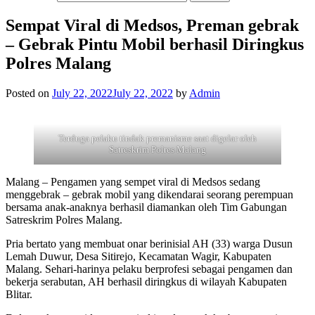
Sempat Viral di Medsos, Preman gebrak
– Gebrak Pintu Mobil berhasil Diringkus
Polres Malang
Posted on
July 22, 2022
July 22, 2022
by
Admin
Terduga pelaku tindak premanisme saat digelar oleh
Satreskrim Polres Malang
Malang – Pengamen yang sempet viral di Medsos sedang
menggebrak – gebrak mobil yang dikendarai seorang perempuan
bersama anak-anaknya berhasil diamankan oleh Tim Gabungan
Satreskrim Polres Malang.
Pria bertato yang membuat onar berinisial AH (33) warga Dusun
Lemah Duwur, Desa Sitirejo, Kecamatan Wagir, Kabupaten
Malang. Sehari-harinya pelaku berprofesi sebagai pengamen dan
bekerja serabutan, AH berhasil diringkus di wilayah Kabupaten
Blitar.