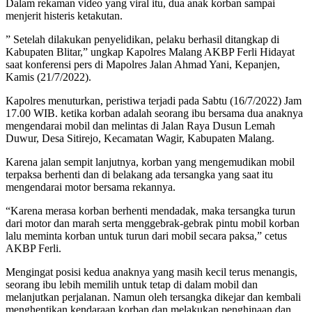
Dalam rekaman video yang viral itu, dua anak korban sampai
menjerit histeris ketakutan.
” Setelah dilakukan penyelidikan, pelaku berhasil ditangkap di
Kabupaten Blitar,” ungkap Kapolres Malang AKBP Ferli Hidayat
saat konferensi pers di Mapolres Jalan Ahmad Yani, Kepanjen,
Kamis (21/7/2022).
Kapolres menuturkan, peristiwa terjadi pada Sabtu (16/7/2022) Jam
17.00 WIB. ketika korban adalah seorang ibu bersama dua anaknya
mengendarai mobil dan melintas di Jalan Raya Dusun Lemah
Duwur, Desa Sitirejo, Kecamatan Wagir, Kabupaten Malang.
Karena jalan sempit lanjutnya, korban yang mengemudikan mobil
terpaksa berhenti dan di belakang ada tersangka yang saat itu
mengendarai motor bersama rekannya.
“Karena merasa korban berhenti mendadak, maka tersangka turun
dari motor dan marah serta menggebrak-gebrak pintu mobil korban
lalu meminta korban untuk turun dari mobil secara paksa,” cetus
AKBP Ferli.
Mengingat posisi kedua anaknya yang masih kecil terus menangis,
seorang ibu lebih memilih untuk tetap di dalam mobil dan
melanjutkan perjalanan. Namun oleh tersangka dikejar dan kembali
menghentikan kendaraan korban dan melakukan penghinaan dan