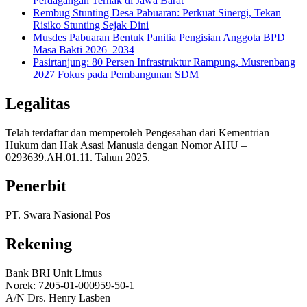
Perdagangan Ternak di Jawa Barat
Rembug Stunting Desa Pabuaran: Perkuat Sinergi, Tekan
Risiko Stunting Sejak Dini
Musdes Pabuaran Bentuk Panitia Pengisian Anggota BPD
Masa Bakti 2026–2034
Pasirtanjung: 80 Persen Infrastruktur Rampung, Musrenbang
2027 Fokus pada Pembangunan SDM
Legalitas
Telah terdaftar dan memperoleh Pengesahan dari Kementrian
Hukum dan Hak Asasi Manusia dengan Nomor AHU –
0293639.AH.01.11. Tahun 2025.
Penerbit
PT. Swara Nasional Pos
Rekening
Bank BRI Unit Limus
Norek: 7205-01-000959-50-1
A/N Drs. Henry Lasben