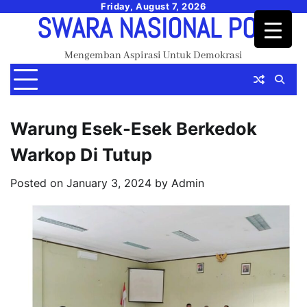
Skip
Friday, August 7, 2026
SWARA NASIONAL POS
to
content
Mengemban Aspirasi Untuk Demokrasi
Warung Esek-Esek Berkedok
Warkop Di Tutup
Posted on
January 3, 2024
by
Admin