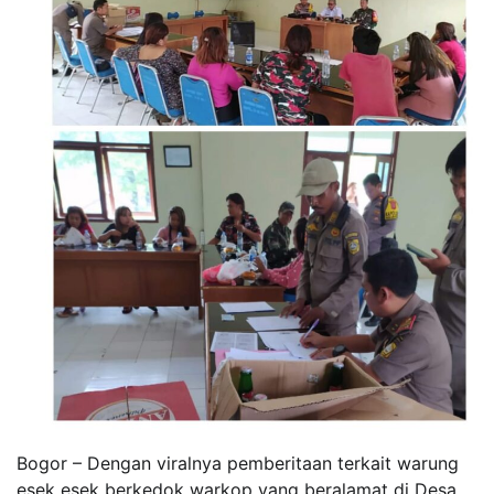
Bogor – Dengan viralnya pemberitaan terkait warung
esek esek berkedok warkop yang beralamat di Desa