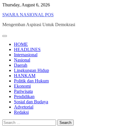
Skip
Thursday, August 6, 2026
to
SWARA NASIONAL POS
content
Mengemban Aspirasi Untuk Demokrasi
HOME
HEADLINES
Internasional
Nasional
Daerah
Lingkungan Hidup
HANKAM
Politik dan Hukum
Ekonomi
Pariwisata
Pendidikan
Sosial dan Budaya
Advetorial
Redaksi
Search
for: