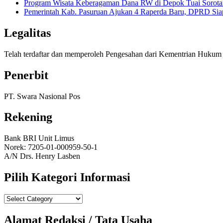
Program Wisata Keberagaman Dana RW di Depok Tuai Sorotan
Pemerintah Kab. Pasuruan Ajukan 4 Raperda Baru, DPRD Si
Legalitas
Telah terdaftar dan memperoleh Pengesahan dari Kementrian Huk
Penerbit
PT. Swara Nasional Pos
Rekening
Bank BRI Unit Limus
Norek: 7205-01-000959-50-1
A/N Drs. Henry Lasben
Pilih Kategori Informasi
Pilih
Kategori
Informasi
Alamat Redaksi / Tata Usaha