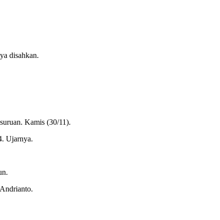
ya disahkan.
.
suruan. Kamis (30/11).
. Ujarnya.
un.
 Andrianto.