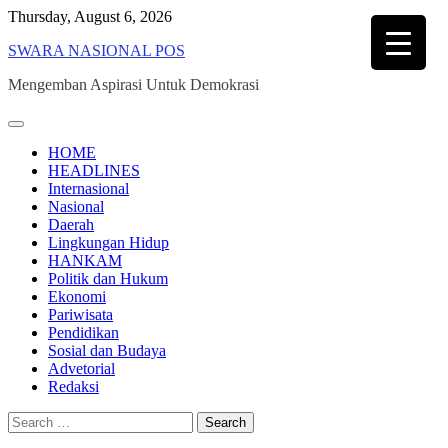
Skip
Thursday, August 6, 2026
to
SWARA NASIONAL POS
content
Mengemban Aspirasi Untuk Demokrasi
HOME
HEADLINES
Internasional
Nasional
Daerah
Lingkungan Hidup
HANKAM
Politik dan Hukum
Ekonomi
Pariwisata
Pendidikan
Sosial dan Budaya
Advetorial
Redaksi
Search
for: