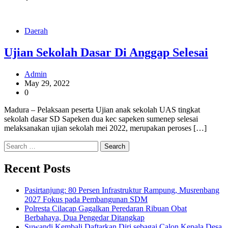
Daerah
Ujian Sekolah Dasar Di Anggap Selesai
Admin
May 29, 2022
0
Madura – Pelaksaan peserta Ujian anak sekolah UAS tingkat
sekolah dasar SD Sapeken dua kec sapeken sumenep selesai
melaksanakan ujian sekolah mei 2022, merupakan peroses […]
Search
for:
Recent Posts
Pasirtanjung: 80 Persen Infrastruktur Rampung, Musrenbang
2027 Fokus pada Pembangunan SDM
Polresta Cilacap Gagalkan Peredaran Ribuan Obat
Berbahaya, Dua Pengedar Ditangkap
Suwandi Kembali Daftarkan Diri sebagai Calon Kepala Desa