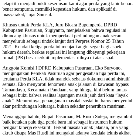
tetapi itu menjadi bukti keseriusan kami agar perda yang lahir benar-
benar sempurna, memiliki kepastian hukum, dan aplikatif di
masyarakat,” ujar Samsul.
Khusus untuk Perda KLA, Juru Bicara Bapemperda DPRD
Kabupaten Pasuruan, Sugiyanto, menjelaskan bahwa regulasi ini
dirancang khusus untuk memperkuat perlindungan anak secara
menyeluruh sebagai tindak lanjut dari Perpres Nomor 25 Tahun
2021. Kendati ketiga perda ini menjadi angin segar bagi aspek
hukum daerah, berkas regulasi ini langsung dibayangi pekerjaan
rumah (PR) besar terkait implementasi riilnya di atas aspal.
Anggota Komisi I DPRD Kabupaten Pasuruan, Eko Suryono,
mengingatkan Pemkab Pasuruan agar pengesahan tiga perda ini,
terutama Perda KLA, tidak mandek sebatas dokumen administratif
semata. Eko menyoroti fenomena anak jalanan di kawasan bypass
Tamandayu, Kecamatan Pandaan, yang hingga kini belum tuntas
sebagai bukti bahwa realitas lapangan masih jauh dari kata “layak
anak”. Menurutnya, penanganan masalah sosial ini harus menyentuh
akar perlindungan keluarga, bukan sekadar penertiban musiman.
Menanggapi hal itu, Bupati Pasuruan, M. Rusdi Sutejo, menyambut
baik ketukan palu tiga perda baru ini sebagai instrumen hukum
penguat kinerja eksekutif. Terkait masalah anak jalanan, pria yang
akrab disapa Mas Rusdi ini mengakui adanya kendala teknis akibat