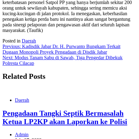
keterbatasan personel Satpol PP yang hanya berjumlah sekitar 200
orang untuk sewilayah kabupaten, sehingga sering memicu aksi
kucing-kucingan di jalan protokol. Ia menegaskan, keberhasilan
penegakan ketiga perda baru ini nantinya akan sangat bergantung
pada sinergi pelaporan dan pengawasan aktif dari seluruh lapisan
masyarakat. (Taufik)
Posted in
Daerah
Post
Previous:
Kadisdik Jabar Dr. H. Purwanto Bungkam Terkait
Dugaan Monopoli Proyek Pengadaan di Disdik Jabar
navigation
Next:
Modus Tanam Sabu di Sawah, Tiga Pengedar Dibekuk
Polresta Cilacap
Related Posts
Daerah
Pengadaan Tangki Septik Bermasalah
Ketua LP2KP akan Laporkan ke Polisi
Admin