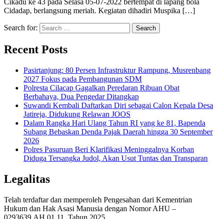
Cikadu ke 43 pada Selasa 05-07-2022 bertempat di lapang bola
Cidadap, berlangsung meriah. Kegiatan dihadiri Muspika […]
Search for:
Recent Posts
Pasirtanjung: 80 Persen Infrastruktur Rampung, Musrenbang
2027 Fokus pada Pembangunan SDM
Polresta Cilacap Gagalkan Peredaran Ribuan Obat
Berbahaya, Dua Pengedar Ditangkap
Suwandi Kembali Daftarkan Diri sebagai Calon Kepala Desa
Jatireja, Didukung Relawan JOOS
Dalam Rangka Hari Ulang Tahun RI yang ke 81, Bapenda
Subang Bebaskan Denda Pajak Daerah hingga 30 September
2026
Polres Pasuruan Beri Klarifikasi Meninggalnya Korban
Diduga Tersangka Judol, Akan Usut Tuntas dan Transparan
Legalitas
Telah terdaftar dan memperoleh Pengesahan dari Kementrian
Hukum dan Hak Asasi Manusia dengan Nomor AHU –
0293639.AH.01.11. Tahun 2025.