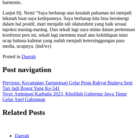
harmonis.
Lanjut Hj. Nemi “Saya berharap atas kesalah pahaman ini menjadi
hikmah buat saya kedepannya. Saya berharap kita bisa bersinergi
dalam hal positif, mari menjalin tali silaturahmi yang baik sesuai
tupoksi masing-masing. Dan sekali lagi saya minta dalam pertemuan
konfrensi pers ini, sekali lagi meminta maaf atas kekhilapan tutur
ucap bahasa kalimat yang sudah menjadi ketersinggungan para
media, ucapnya. (ind/wr)
Posted in
Daerah
Post navigation
Previous:
Kecamatan Tanjungsari Gelar Pesta Rakyat Budaya Seni
Tari Jadi Bogor Yang Ke-541
Next:
Antisipasi Karhutla 2023, Khofifah Gubernur Jawa Timur
Gelar Apel Gabungan
Related Posts
Daerah