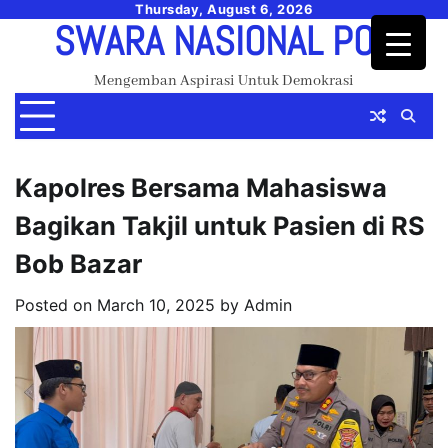
Skip
Thursday, August 6, 2026
SWARA NASIONAL POS
to
content
Mengemban Aspirasi Untuk Demokrasi
Kapolres Bersama Mahasiswa
Bagikan Takjil untuk Pasien di RS
Bob Bazar
Posted on
March 10, 2025
by
Admin