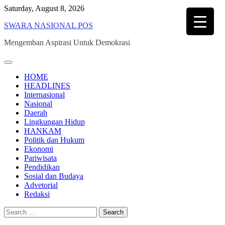
Skip
Saturday, August 8, 2026
to
SWARA NASIONAL POS
content
Mengemban Aspirasi Untuk Demokrasi
HOME
HEADLINES
Internasional
Nasional
Daerah
Lingkungan Hidup
HANKAM
Politik dan Hukum
Ekonomi
Pariwisata
Pendidikan
Sosial dan Budaya
Advetorial
Redaksi
Search
for: