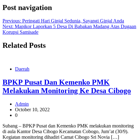
Post navigation
Previous:
Peringati Hari Ginjal Sedunia, Sayangi Ginjal Anda
Next:
Mapikor Laporkan 5 Desa Di Babakan Madang Atas Dugaan
Korupsi Samisade
Related Posts
Daerah
BPKP Pusat Dan Kemenko PMK
Melakukan Monitoring Ke Desa Cibogo
Admin
October 10, 2022
0
Subang – BPKP Pusat dan Kemenko PMK melakukan monitoring
di aula Kantor Desa Cibogo Kecamatan Cobogo, Jum’at (30/9).
Kegiatan monitoring dihadiri Camat Cibogo Sri Novia […]