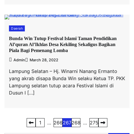
Daerah
Bunda Win Tutup Festival Islami Taman Pendidikan
Al’quran Al’Ikhlas Desa Kekiling Sekaligus Bagikan
Piala Bagi Pemenang Lomba
Admin
March 28, 2022
Lampung Selatan – Hj. Winarni Nanang Ermanto
yang akrab disapa Bunda Win selaku Ketua TP. PKK
Lampung selatan tutup acara Festival Islami di
Dusun I […]
Posts
1
…
266
267
268
…
275
pagination