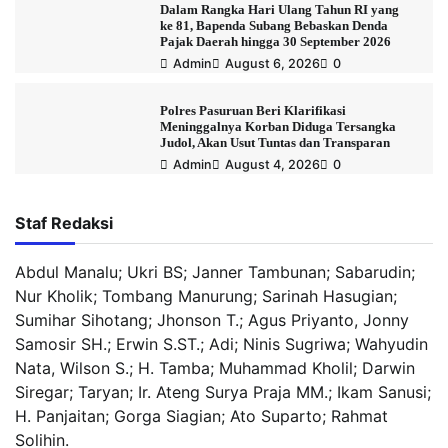
Dalam Rangka Hari Ulang Tahun RI yang
ke 81, Bapenda Subang Bebaskan Denda
Pajak Daerah hingga 30 September 2026
Admin
August 6, 2026
0
Polres Pasuruan Beri Klarifikasi
Meninggalnya Korban Diduga Tersangka
Judol, Akan Usut Tuntas dan Transparan
Admin
August 4, 2026
0
Staf Redaksi
Abdul Manalu; Ukri BS; Janner Tambunan; Sabarudin;
Nur Kholik; Tombang Manurung; Sarinah Hasugian;
Sumihar Sihotang; Jhonson T.; Agus Priyanto, Jonny
Samosir SH.; Erwin S.ST.; Adi; Ninis Sugriwa; Wahyudin
Nata, Wilson S.; H. Tamba; Muhammad Kholil; Darwin
Siregar; Taryan; Ir. Ateng Surya Praja MM.; Ikam Sanusi;
H. Panjaitan; Gorga Siagian; Ato Suparto; Rahmat
Solihin.