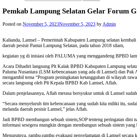
Pemkab Lampung Selatan Gelar Forum Gr
Posted on
November 5, 2023
November 5, 2023
by
Admin
Kalianda, Lamsel – Pemerintah Kabupaten Lampung selatan kembali
daerah pesisir Pantai Lampung Selatan, pada tahun 2018 silam,
kegiatan yg di inisiasi oleh PALUMA yang menggandeng BPBD lamse
Acara Dihadiri langsung Plt Kalak BPBD Kabupaten Lampung selatan
Paluma Nusantara (LSM kebencanaan yang ada di Lamsel) dan Pak A
mengambil tema “Program peningkatan ketangguhan di wilayah rawan 
secara langsung oleh Plt Kepala BPBD Kab Lamsel, Aflah.
Dalam penjelasannya, Aflah merasa bersyukur untuk di Lamsel sudah
“Secara menyeluruh tim kebencanaan yang sudah kita miliki itu, sud
melanda daerah pesisir Lamsel,” jelas Aflah.
Jadi BPBD membangun sebuah sistem,SOP tenteng peringatan dini n
informasi sesegera mungkin dengan membangun sebuah sistem yang b
Menurutnya, rambu-rambu evakuasi penyelamatan di Lamsel secara kes