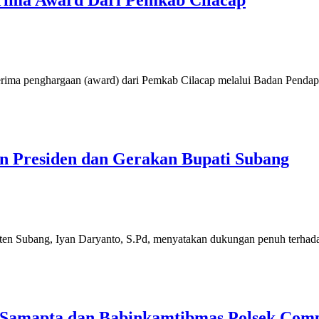
rima Award Dari Pemkab Cilacap
rima penghargaan (award) dari Pemkab Cilacap melalui Badan Pendap
 Presiden dan Gerakan Bupati Subang
 Subang, Iyan Daryanto, S.Pd, menyatakan dukungan penuh terhadap
Samapta dan Babinkamtibmas Polsek Comp