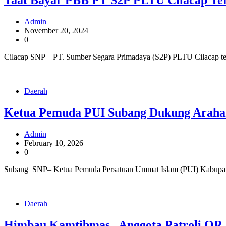
Taat Bayar PBB PT S2P PLTU Cilacap Te
Admin
November 20, 2024
0
Cilacap SNP – PT. Sumber Segara Primadaya (S2P) PLTU Cilacap te
Daerah
Ketua Pemuda PUI Subang Dukung Arahan
Admin
February 10, 2026
0
Subang SNP– Ketua Pemuda Persatuan Ummat Islam (PUI) Kabupaten
Daerah
Himbau Kamtibmas , Anggota Patroli QR 