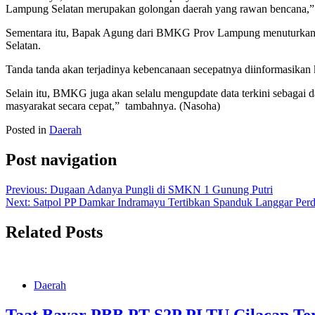
Lampung Selatan merupakan golongan daerah yang rawan bencana,” t
Sementara itu, Bapak Agung dari BMKG Prov Lampung menuturkan b
Selatan.
Tanda tanda akan terjadinya kebencanaan secepatnya diinformasikan 
Selain itu, BMKG juga akan selalu mengupdate data terkini sebagai da
masyarakat secara cepat,” tambahnya. (Nasoha)
Posted in
Daerah
Post navigation
Previous:
Dugaan Adanya Pungli di SMKN 1 Gunung Putri
Next:
Satpol PP Damkar Indramayu Tertibkan Spanduk Langgar Per
Related Posts
Daerah