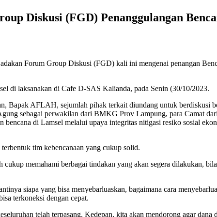
oup Diskusi (FGD) Penanggulangan Benc
 adakan Forum Group Diskusi (FGD) kali ini mengenai penangan Ben
l di laksanakan di Cafe D-SAS Kalianda, pada Senin (30/10/2023.
, Bapak AFLAH, sejumlah pihak terkait diundang untuk berdiskusi b
gung sebagai perwakilan dari BMKG Prov Lampung, para Camat dari 5
bencana di Lamsel melalui upaya integritas nitigasi resiko sosial 
 terbentuk tim kebencanaan yang cukup solid.
ah cukup memahami berbagai tindakan yang akan segera dilakukan, bila
antinya siapa yang bisa menyebarluaskan, bagaimana cara menyebarl
isa terkoneksi dengan cepat.
eluruhan telah terpasang. Kedepan, kita akan mendorong agar dana de