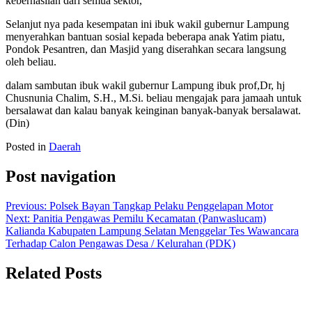
keberhasilan dari semua sektor,
Selanjut nya pada kesempatan ini ibuk wakil gubernur Lampung
menyerahkan bantuan sosial kepada beberapa anak Yatim piatu,
Pondok Pesantren, dan Masjid yang diserahkan secara langsung
oleh beliau.
dalam sambutan ibuk wakil gubernur Lampung ibuk prof,Dr, hj
Chusnunia Chalim, S.H., M.Si. beliau mengajak para jamaah untuk
bersalawat dan kalau banyak keinginan banyak-banyak bersalawat.
(Din)
Posted in
Daerah
Post navigation
Previous:
Polsek Bayan Tangkap Pelaku Penggelapan Motor
Next:
Panitia Pengawas Pemilu Kecamatan (Panwaslucam)
Kalianda Kabupaten Lampung Selatan Menggelar Tes Wawancara
Terhadap Calon Pengawas Desa / Kelurahan (PDK)
Related Posts