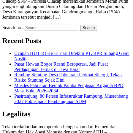
Cilacap SNP – Polresta Cilacap meresmikan Jembatan Merah Putih
yang menghubungkan Dusun Ciloning dan Dusun Pengampiran,
Desa Karanganyar, Kecamatan Gandrungmangu, Rabu (15/4/)
Jembatan tersebut menjadi […]
Search for:
Recent Posts
Ucapan HUT RI Ke-81 dari Direktur PT. BPR Subang Gemi
Nastiti
Pasar Hewan Bogor Resmi Beroperasi, Jadi Pusat
Perdagangan Ternak di Jawa Barat
Rembug Stunting Desa Pabuaran: Perkuat Sinergi, Tekan
Risiko Stunting Sejak Dini
Musdes Pabuaran Bentuk Panitia Pengisian Anggota BPD
Masa Bakti 2026–2034
Pasirtanjung: 80 Persen Infrastruktur Rampung, Musrenbang
2027 Fokus pada Pembangunan SDM
Legalitas
Telah terdaftar dan memperoleh Pengesahan dari Kementrian
Hukum dan Hak Asasi Manusia dengan Nomor AHU –