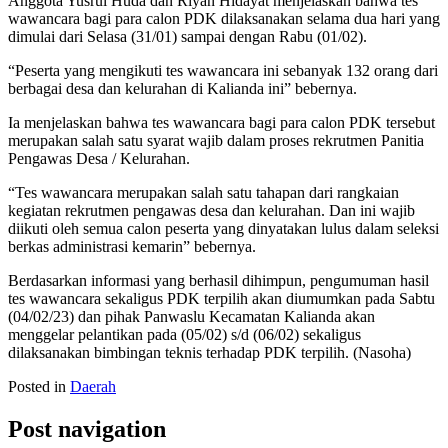
Anggota Yusrul Huda dan Riyan Hidayat menjelaskan bahwa tes
wawancara bagi para calon PDK dilaksanakan selama dua hari yang
dimulai dari Selasa (31/01) sampai dengan Rabu (01/02).
“Peserta yang mengikuti tes wawancara ini sebanyak 132 orang dari
berbagai desa dan kelurahan di Kalianda ini” bebernya.
Ia menjelaskan bahwa tes wawancara bagi para calon PDK tersebut
merupakan salah satu syarat wajib dalam proses rekrutmen Panitia
Pengawas Desa / Kelurahan.
“Tes wawancara merupakan salah satu tahapan dari rangkaian
kegiatan rekrutmen pengawas desa dan kelurahan. Dan ini wajib
diikuti oleh semua calon peserta yang dinyatakan lulus dalam seleksi
berkas administrasi kemarin” bebernya.
Berdasarkan informasi yang berhasil dihimpun, pengumuman hasil
tes wawancara sekaligus PDK terpilih akan diumumkan pada Sabtu
(04/02/23) dan pihak Panwaslu Kecamatan Kalianda akan
menggelar pelantikan pada (05/02) s/d (06/02) sekaligus
dilaksanakan bimbingan teknis terhadap PDK terpilih. (Nasoha)
Posted in
Daerah
Post navigation