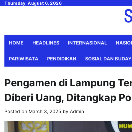
Skip
Thursday, August 6, 2026
S
to
content
HOME
HEADLINES
INTERNASIONAL
NASIO
PARIWISATA
PENDIDIKAN
SOSIAL DAN BUDA
Pengamen di Lampung Ten
Diberi Uang, Ditangkap Pol
Posted on
March 3, 2025
by
Admin