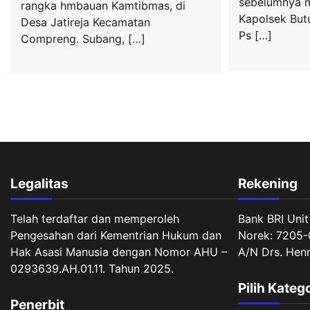
sebelumnya m
rangka hmbauan Kamtibmas, di
Kapolsek But
Desa Jatireja Kecamatan
Ps […]
Compreng. Subang, […]
Legalitas
Rekening
Telah terdaftar dan memperoleh
Bank BRI Unit
Pengesahan dari Kementrian Hukum dan
Norek: 7205-
Hak Asasi Manusia dengan Nomor AHU –
A/N Drs. Hen
0293639.AH.01.11. Tahun 2025.
Pilih Kateg
Penerbit