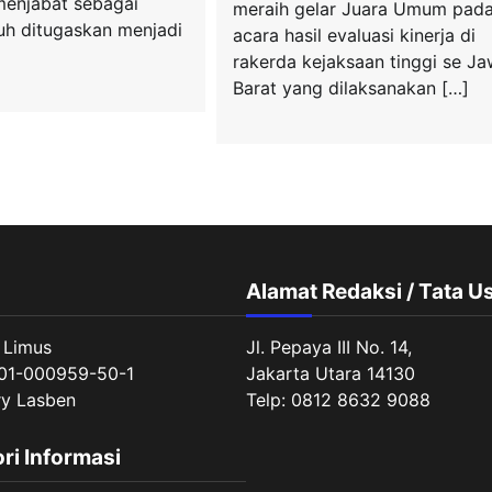
enjabat sebagai
meraih gelar Juara Umum pad
uh ditugaskan menjadi
acara hasil evaluasi kinerja di
rakerda kejaksaan tinggi se J
Barat yang dilaksanakan […]
Alamat Redaksi / Tata U
 Limus
Jl. Pepaya III No. 14,
01-000959-50-1
Jakarta Utara 14130
ry Lasben
Telp: 0812 8632 9088
ori Informasi