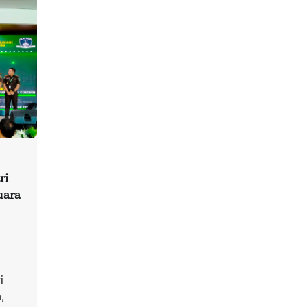
ri
uara
i
,