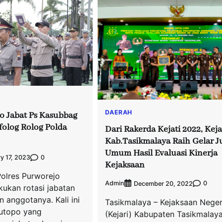
DAERAH
o Jabat Ps Kasubbag
olog Rolog Polda
Dari Rakerda Kejati 2022, Keja
Kab.Tasikmalaya Raih Gelar J
Umum Hasil Evaluasi Kinerja
0
y 17, 2023
Kejaksaan
Polres Purworejo
Admin
0
December 20, 2022
kukan rotasi jabatan
n anggotanya. Kali ini
Tasikmalaya – Kejaksaan Neger
utopo yang
(Kejari) Kabupaten Tasikmalaya