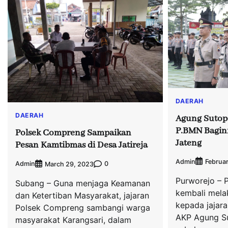
DAERAH
DAERAH
Agung Sutop
P.BMN Baginf
Polsek Compreng Sampaikan
Jateng
Pesan Kamtibmas di Desa Jatireja
Admin
Februar
Admin
0
March 29, 2023
Purworejo – 
Subang – Guna menjaga Keamanan
kembali mela
dan Ketertiban Masyarakat, jajaran
kepada jajara
Polsek Compreng sambangi warga
AKP Agung S
masyarakat Karangsari, dalam