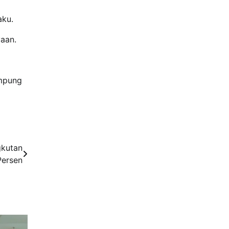
aku.
yaan.
ampung
gkutan
Persen