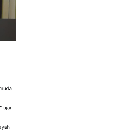
emuda
 ujar
layah