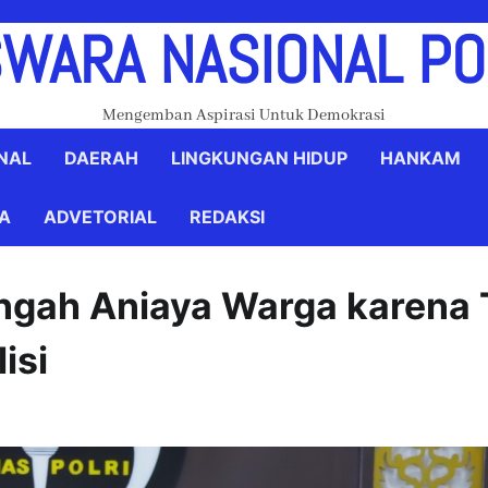
WARA NASIONAL P
Mengemban Aspirasi Untuk Demokrasi
NAL
DAERAH
LINGKUNGAN HIDUP
HANKAM
YA
ADVETORIAL
REDAKSI
gah Aniaya Warga karena 
isi