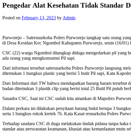
Pengedar Alat Kesehatan Tidak Standar D
Posted on
February 13, 2023
by
Admin
Purworejo – Satresnarkoba Polres Purworejo tangkap satu orang yan
di Desa Kesidan Kec Ngombol Kabupaten Purworejo, senin (16/01) l
CSC (22) warga Ngombol ditangkap diduga mengedarkan pil yang berlo
ada orang yang mengkonsumsi Pil sapi.
Dari informasi tersebut satresnarkoba Polres Purworejo langsung m
ditemukan 1 bungkus plastic yang berisi 5 butir Pil sapi, Kata Ka
Dari Informasi dari TW bahwa mendapatkan barang haram tersebut d
badan ditemukan 3 plastik clip yang berisi total 25 Butil Pil putuh 
Sauadra CSC, Saat ini CSC sudah kita amankan di Mapolres Purwor
Dalam perkara ini dilakukan penyitaan barang bukti berupa 3 bungkus k
serta 1 bungkus rokok kretek 76. Kata Kasat resnarkoba Polres Purwo
Terhadap saudara CSC di duga melakukan tindak pidana tanpa haka 
standar atau persyaratan keamanan, khasiat atau kemanfaatan mutu s