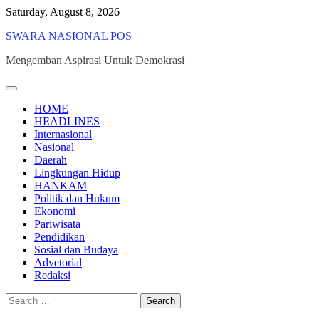
Skip
Saturday, August 8, 2026
to
SWARA NASIONAL POS
content
Mengemban Aspirasi Untuk Demokrasi
HOME
HEADLINES
Internasional
Nasional
Daerah
Lingkungan Hidup
HANKAM
Politik dan Hukum
Ekonomi
Pariwisata
Pendidikan
Sosial dan Budaya
Advetorial
Redaksi
Search
for: