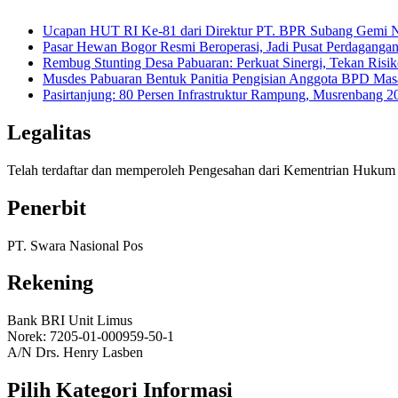
Ucapan HUT RI Ke-81 dari Direktur PT. BPR Subang Gemi Na
Pasar Hewan Bogor Resmi Beroperasi, Jadi Pusat Perdagangan
Rembug Stunting Desa Pabuaran: Perkuat Sinergi, Tekan Risik
Musdes Pabuaran Bentuk Panitia Pengisian Anggota BPD Mas
Pasirtanjung: 80 Persen Infrastruktur Rampung, Musrenban
Legalitas
Telah terdaftar dan memperoleh Pengesahan dari Kementrian Huk
Penerbit
PT. Swara Nasional Pos
Rekening
Bank BRI Unit Limus
Norek: 7205-01-000959-50-1
A/N Drs. Henry Lasben
Pilih Kategori Informasi