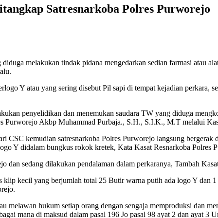
itangkap Satresnarkoba Polres Purworejo
g diduga melakukan tindak pidana mengedarkan sedian farmasi atau ala
alu.
go Y atau yang sering disebut Pil sapi di tempat kejadian perkara, 
elakukan penyelidikan dan menemukan saudara TW yang diduga mengkons
polres Purworejo Akbp Muhammad Purbaja., S.H., S.I.K., M.T melalui 
ari CSC kemudian satresnarkoba Polres Purworejo langsung bergerak
berlogo Y didalam bungkus rokok kretek, Kata Kasat Resnarkoba Polres 
ejo dan sedang dilakukan pendalaman dalam perkaranya, Tambah Kasat
lip kecil yang berjumlah total 25 Butir warna putih ada logo Y dan 1 b
rejo.
tau melawan hukum setiap orang dengan sengaja memproduksi dan meng
ebagai mana di maksud dalam pasal 196 Jo pasal 98 ayat 2 dan ayat 3 