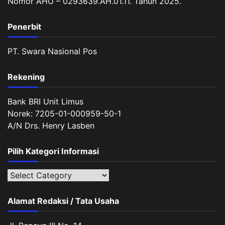
Nomor AHU – 0293639.AH.01.11. Tahun 2025.
Penerbit
PT. Swara Nasional Pos
Rekening
Bank BRI Unit Limus
Norek: 7205-01-000959-50-1
A/N Drs. Henry Lasben
Pilih Kategori Informasi
Pilih
Kategori
Informasi
Alamat Redaksi / Tata Usaha