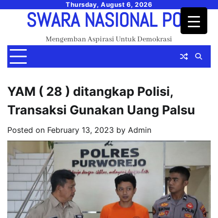
Skip
Thursday, August 6, 2026
SWARA NASIONAL POS
to
content
Mengemban Aspirasi Untuk Demokrasi
YAM ( 28 ) ditangkap Polisi,
Transaksi Gunakan Uang Palsu
Posted on
February 13, 2023
by
Admin