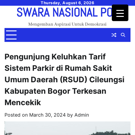
Skip
Thursday, August 6, 2026
SWARA NASIONAL POS
to
content
Mengemban Aspirasi Untuk Demokrasi
Pengunjung Keluhkan Tarif
Sistem Parkir di Rumah Sakit
Umum Daerah (RSUD) Cileungsi
Kabupaten Bogor Terkesan
Mencekik
Posted on
March 30, 2024
by
Admin