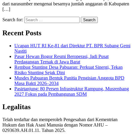
dari narasumber mengenai besarnya jumlah anggaran di Kabupaten
[…]
Search for:
Recent Posts
Ucapan HUT RI Ke-81 dari Direktur PT. BPR Subang Gemi
Nastiti
Pasar Hewan Bogor Resmi Beroperasi, Jadi Pusat
Perdagangan Ternak di Jawa Barat
Rembug Stunting Desa Pabuaran: Perkuat Sinergi, Tekan
Risiko Stunting Sejak Dini
Musdes Pabuaran Bentuk Panitia Pengisian Anggota BPD
Masa Bakti 2026–2034
Pasirtanjung: 80 Persen Infrastruktur Rampung, Musrenbang
2027 Fokus pada Pembangunan SDM
Legalitas
Telah terdaftar dan memperoleh Pengesahan dari Kementrian
Hukum dan Hak Asasi Manusia dengan Nomor AHU –
0293639.AH.01.11. Tahun 2025.