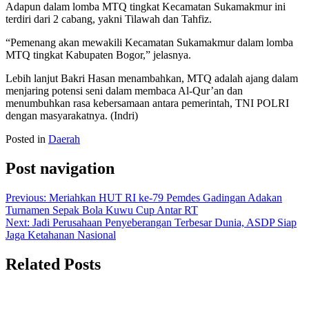
Adapun dalam lomba MTQ tingkat Kecamatan Sukamakmur ini
terdiri dari 2 cabang, yakni Tilawah dan Tahfiz.
“Pemenang akan mewakili Kecamatan Sukamakmur dalam lomba
MTQ tingkat Kabupaten Bogor,” jelasnya.
Lebih lanjut Bakri Hasan menambahkan, MTQ adalah ajang dalam
menjaring potensi seni dalam membaca Al-Qur’an dan
menumbuhkan rasa kebersamaan antara pemerintah, TNI POLRI
dengan masyarakatnya. (Indri)
Posted in
Daerah
Post navigation
Previous:
Meriahkan HUT RI ke-79 Pemdes Gadingan Adakan
Turnamen Sepak Bola Kuwu Cup Antar RT
Next:
Jadi Perusahaan Penyeberangan Terbesar Dunia, ASDP Siap
Jaga Ketahanan Nasional
Related Posts