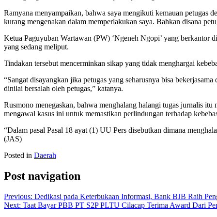
Ramyana menyampaikan, bahwa saya mengikuti kemauan petugas dermag
kurang mengenakan dalam memperlakukan saya. Bahkan disana petugas
Ketua Paguyuban Wartawan (PW) ‘Ngeneh Ngopi’ yang berkantor di J
yang sedang meliput.
Tindakan tersebut mencerminkan sikap yang tidak menghargai kebebasa
“Sangat disayangkan jika petugas yang seharusnya bisa bekerjasama 
dinilai bersalah oleh petugas,” katanya.
Rusmono menegaskan, bahwa menghalang halangi tugas jurnalis itu 
mengawal kasus ini untuk memastikan perlindungan terhadap kebebas
“Dalam pasal Pasal 18 ayat (1) UU Pers disebutkan dimana menghalan
(JAS)
Posted in
Daerah
Post navigation
Previous:
Dedikasi pada Keterbukaan Informasi, Bank BJB Raih Pe
Next:
Taat Bayar PBB PT S2P PLTU Cilacap Terima Award Dari Pe