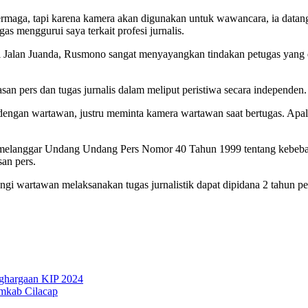
a, tapi karena kamera akan digunakan untuk wawancara, ia datang ke
 menggurui saya terkait profesi jurnalis.
alan Juanda, Rusmono sangat menyayangkan tindakan petugas yang di
n pers dan tugas jurnalis dalam meliput peristiwa secara independen.
dengan wartawan, justru meminta kamera wartawan saat bertugas. Apala
melanggar Undang Undang Pers Nomor 40 Tahun 1999 tentang kebebasan
an pers.
gi wartawan melaksanakan tugas jurnalistik dapat dipidana 2 tahun p
nghargaan KIP 2024
mkab Cilacap