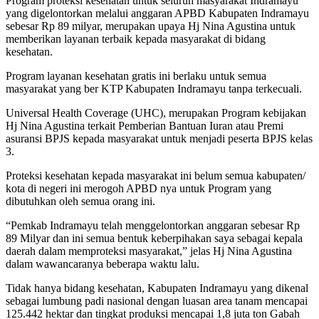
Program proteksi kesehatan untuk seluruh masyarakat Indramayu
yang digelontorkan melalui anggaran APBD Kabupaten Indramayu
sebesar Rp 89 milyar, merupakan upaya Hj Nina Agustina untuk
memberikan layanan terbaik kepada masyarakat di bidang
kesehatan.
Program layanan kesehatan gratis ini berlaku untuk semua
masyarakat yang ber KTP Kabupaten Indramayu tanpa terkecuali.
Universal Health Coverage (UHC), merupakan Program kebijakan
Hj Nina Agustina terkait Pemberian Bantuan Iuran atau Premi
asuransi BPJS kepada masyarakat untuk menjadi peserta BPJS kelas
3.
Proteksi kesehatan kepada masyarakat ini belum semua kabupaten/
kota di negeri ini merogoh APBD nya untuk Program yang
dibutuhkan oleh semua orang ini.
“Pemkab Indramayu telah menggelontorkan anggaran sebesar Rp
89 Milyar dan ini semua bentuk keberpihakan saya sebagai kepala
daerah dalam memproteksi masyarakat,” jelas Hj Nina Agustina
dalam wawancaranya beberapa waktu lalu.
Tidak hanya bidang kesehatan, Kabupaten Indramayu yang dikenal
sebagai lumbung padi nasional dengan luasan area tanam mencapai
125.442 hektar dan tingkat produksi mencapai 1,8 juta ton Gabah