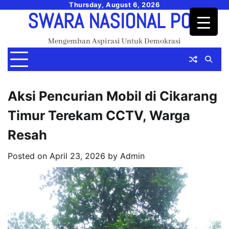
Skip
Thursday, August 6, 2026
SWARA NASIONAL POS
to
content
Mengemban Aspirasi Untuk Demokrasi
Aksi Pencurian Mobil di Cikarang
Timur Terekam CCTV, Warga
Resah
Posted on
April 23, 2026
by
Admin