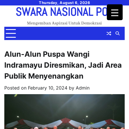
Skip
Thursday, August 6, 2026
SWARA NASIONAL POS
to
content
Mengemban Aspirasi Untuk Demokrasi
Alun-Alun Puspa Wangi
Indramayu Diresmikan, Jadi Area
Publik Menyenangkan
Posted on
February 10, 2024
by
Admin