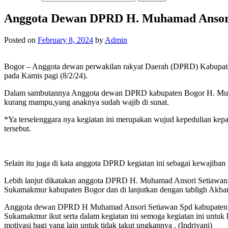
Anggota Dewan DPRD H. Muhamad Ansori 
Posted on
February 8, 2024
by
Admin
Bogor – Anggota dewan perwakilan rakyat Daerah (DPRD) Kabupaten
pada Kamis pagi (8/2/24).
Dalam sambutannya Anggota dewan DPRD kabupaten Bogor H. Muhama
kurang mampu,yang anaknya sudah wajib di sunat.
*Ya terselenggara nya kegiatan ini merupakan wujud kepedulian k
tersebut.
Selain itu juga di kata anggota DPRD kegiatan ini sebagai kewajiban 
Lebih lanjut dikatakan anggota DPRD H. Muhamad Ansori Setiawan 
Sukamakmur kabupaten Bogor dan di lanjutkan dengan tabligh Akbar 
Anggota dewan DPRD H Muhamad Ansori Setiawan Spd kabupaten Bogor
Sukamakmur ikut serta dalam kegiatan ini semoga kegiatan ini untuk
motivasi bagi yang lain untuk tidak takut ungkapnya . (Indriyani)