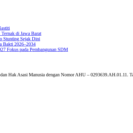
stiti
 Ternak di Jawa Barat
o Stunting Sejak Dini
a Bakti 2026–2034
g 2027 Fokus pada Pembangunan SDM
um dan Hak Asasi Manusia dengan Nomor AHU – 0293639.AH.01.11. T