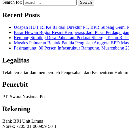
Search for:
Recent Posts
Ucapan HUT RI Ke-81 dari Direktur PT. BPR Subang Gemi Na
Pasar Hewan Bogor Resmi Beroperasi, Jadi Pusat Perdagangan
Rembug Stunting Desa Pabuaran: Perkuat Sinergi, Tekan Risik
Musdes Pabuaran Bentuk Panitia Pengisian Anggota BPD Mas
Pasirtanjung: 80 Persen Infrastruktur Rampung, Musrenban
Legalitas
Telah terdaftar dan memperoleh Pengesahan dari Kementrian Huk
Penerbit
PT. Swara Nasional Pos
Rekening
Bank BRI Unit Limus
Norek: 7205-01-000959-50-1