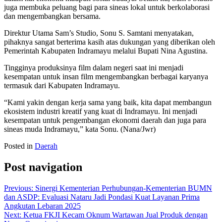
juga membuka peluang bagi para sineas lokal untuk berkolaborasi
dan mengembangkan bersama.
Direktur Utama Sam’s Studio, Sonu S. Samtani menyatakan,
pihaknya sangat berterima kasih atas dukungan yang diberikan oleh
Pemerintah Kabupaten Indramayu melalui Bupati Nina Agustina.
Tingginya produksinya film dalam negeri saat ini menjadi
kesempatan untuk insan film mengembangkan berbagai karyanya
termasuk dari Kabupaten Indramayu.
“Kami yakin dengan kerja sama yang baik, kita dapat membangun
ekosistem industri kreatif yang kuat di Indramayu. Ini menjadi
kesempatan untuk pengembangan ekonomi daerah dan juga para
sineas muda Indramayu,” kata Sonu. (Nana/Jwr)
Posted in
Daerah
Post navigation
Previous:
Sinergi Kementerian Perhubungan-Kementerian BUMN
dan ASDP: Evaluasi Nataru Jadi Pondasi Kuat Layanan Prima
Angkutan Lebaran 2025
Next:
Ketua FKJI Kecam Oknum Wartawan Jual Produk dengan