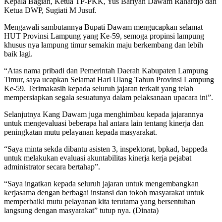
Kepala Bagian, Ketua TP-PKK, Yus Bariyah Dawam Rahardjo dan
Ketua DWP, Sugiati M Jusuf.
Mengawali sambutannya Bupati Dawam mengucapkan selamat
HUT Provinsi Lampung yang Ke-59, semoga propinsi lampung
khusus nya lampung timur semakin maju berkembang dan lebih
baik lagi.
“Atas nama pribadi dan Pemerintah Daerah Kabupaten Lampung
Timur, saya ucapkan Selamat Hari Ulang Tahun Provinsi Lampung
Ke-59. Terimakasih kepada seluruh jajaran terkait yang telah
mempersiapkan segala sesuatunya dalam pelaksanaan upacara ini”.
Selanjutnya Kang Dawam juga menghimbau kepada jajarannya
untuk mengevaluasi beberapa hal antara lain tentang kinerja dan
peningkatan mutu pelayanan kepada masyarakat.
“Saya minta sekda dibantu asisten 3, inspektorat, bpkad, bappeda
untuk melakukan evaluasi akuntabilitas kinerja kerja pejabat
administrator secara bertahap”.
“Saya ingatkan kepada seluruh jajaran untuk mengembangkan
kerjasama dengan berbagai instansi dan tokoh masyarakat untuk
memperbaiki mutu pelayanan kita terutama yang bersentuhan
langsung dengan masyarakat” tutup nya. (Dinata)