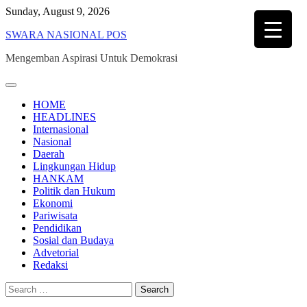
Skip
Sunday, August 9, 2026
to
SWARA NASIONAL POS
content
Mengemban Aspirasi Untuk Demokrasi
HOME
HEADLINES
Internasional
Nasional
Daerah
Lingkungan Hidup
HANKAM
Politik dan Hukum
Ekonomi
Pariwisata
Pendidikan
Sosial dan Budaya
Advetorial
Redaksi
Search
for: