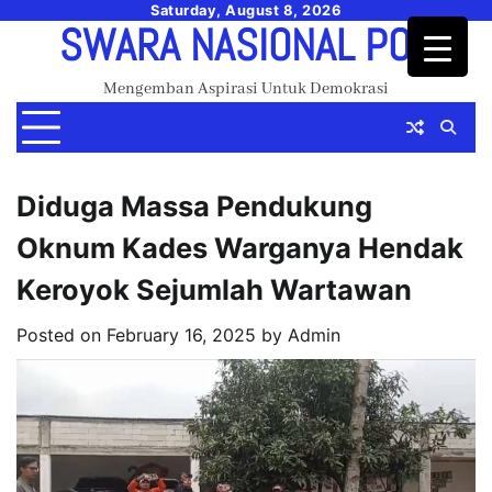
Skip
Saturday, August 8, 2026
SWARA NASIONAL POS
to
content
Mengemban Aspirasi Untuk Demokrasi
Diduga Massa Pendukung
Oknum Kades Warganya Hendak
Keroyok Sejumlah Wartawan
Posted on
February 16, 2025
by
Admin